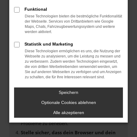
Fehler: Network Error
Funktional
Diese Technologien bieten die bestmögliche Funktionalität
Beim Laden ist ein Fehler aufgetreten.
der Webseite. Services von Drittanbietern wie Google
Hier sind ein paar Tipps, die dir helfen können:
Maps, Chats, Fahrzeugbewertungssystem und weitere
werden aktiviert.
Überprüfe deine Firewall und deine
Statistik und Marketing
Internetverbindung.
Laden andere Webseiten, zum Beispiel deine
Diese Technologien ermöglichen es uns, die Nutzung der
Webseite zu analysieren, um die Leistung zu messen und
Suchmaschine?
zu verbessern. Zudem werden Technologien eingesetzt,
Prüfe deine Browsererweiterungen.
die von dritten Werbetreibenden verwendet werden, um
Sie auf anderen Webseiten zu verfolgen und um Anzeigen
Manche Erweiterungen, wie Werbeblocker,
zu schalten, die für Ihre Interessen relevant sind.
können das Laden bestimmter Seiten
verhindern. Funktioniert die Seite in einem
Speichern
anderen Browser oder in einem privaten
Fenster?
Optionale Cookies ablehnen
Starte dein Gerät neu.
Alle akzeptieren
Das kann manchmal helfen, vorübergehende
Probleme zu beheben.
Stelle sicher, dass dein Browser und dein