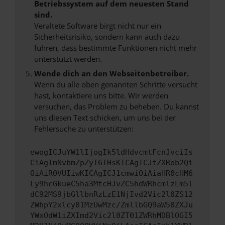
Betriebssystem auf dem neuesten Stand
sind.
Veraltete Software birgt nicht nur ein
Sicherheitsrisiko, sondern kann auch dazu
führen, dass bestimmte Funktionen nicht mehr
unterstützt werden.
Wende dich an den Webseitenbetreiber.
Wenn du alle oben genannten Schritte versucht
hast, kontaktiere uns bitte. Wir werden
versuchen, das Problem zu beheben. Du kannst
uns diesen Text schicken, um uns bei der
Fehlersuche zu unterstützen:
ewogICJuYW1lIjogIk5ldHdvcmtFcnJvciIs
CiAgImNvbmZpZyI6IHsKICAgICJtZXRob2Qi
OiAiR0VUIiwKICAgICJ1cmwiOiAiaHR0cHM6
Ly9hcGkueC5ha3MtcHJvZC5hdWRhcmlzLm5l
dC92MS9jbGllbnRzLzE1NjIvd2Vic2l0ZS12
ZWhpY2xlcy81MzUwMzc/ZmllbGQ9aW50ZXJu
YWxOdW1iZXImd2Vic2l0ZT01ZWRhMDBlOGI5