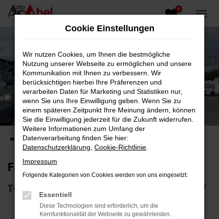
0
Zum
Hauptinhalt
Cookie Einstellungen
springen
Wir nutzen Cookies, um Ihnen die bestmögliche
Nutzung unserer Webseite zu ermöglichen und unsere
Kommunikation mit Ihnen zu verbessern. Wir
berücksichtigen hierbei Ihre Präferenzen und
verarbeiten Daten für Marketing und Statistiken nur,
wenn Sie uns Ihre Einwilligung geben. Wenn Sie zu
Fahrzeug-Showroom
einem späteren Zeitpunkt Ihre Meinung ändern, können
Sie die Einwilligung jederzeit für die Zukunft widerrufen.
Top Auswahl an Reisemobilen und PKW
Weitere Informationen zum Umfang der
Datenverarbeitung finden Sie hier:
Startseite
Fahrzeugangebote
Fahrzeugsuche
Datenschutzerklärung
,
Cookie-Richtlinie
.
Impressum
Fahrzeug-Showroom
Folgende Kategorien von Cookies werden von uns eingesetzt:
Top Auswahl an Reisemobilen und PKW
Essentiell
Diese Technologien sind erforderlich, um die
Kernfunktionalität der Webseite zu gewährleisten.