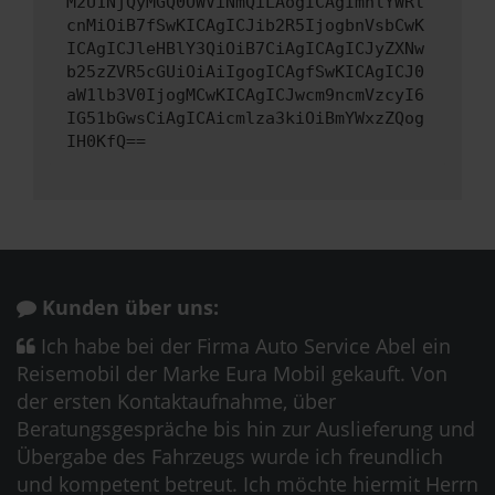
M2U1NjQyMGQ0OWViNmQiLAogICAgImhlYWRl
cnMiOiB7fSwKICAgICJib2R5IjogbnVsbCwK
ICAgICJleHBlY3QiOiB7CiAgICAgICJyZXNw
b25zZVR5cGUiOiAiIgogICAgfSwKICAgICJ0
aW1lb3V0IjogMCwKICAgICJwcm9ncmVzcyI6
IG51bGwsCiAgICAicmlza3kiOiBmYWxzZQog
IH0KfQ==
Kunden über uns:
Ich habe bei der Firma Auto Service Abel ein
Reisemobil der Marke Eura Mobil gekauft. Von
der ersten Kontaktaufnahme, über
Beratungsgespräche bis hin zur Auslieferung und
Übergabe des Fahrzeugs wurde ich freundlich
und kompetent betreut. Ich möchte hiermit Herrn