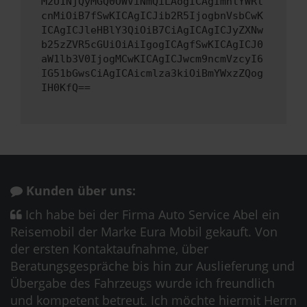
M2U1NjQyMGQ0OWViNmQiLAogICAgImhlYWRl
cnMiOiB7fSwKICAgICJib2R5IjogbnVsbCwK
ICAgICJleHBlY3QiOiB7CiAgICAgICJyZXNw
b25zZVR5cGUiOiAiIgogICAgfSwKICAgICJ0
aW1lb3V0IjogMCwKICAgICJwcm9ncmVzcyI6
IG51bGwsCiAgICAicmlza3kiOiBmYWxzZQog
IH0KfQ==
Kunden über uns:
Ich habe bei der Firma Auto Service Abel ein
Reisemobil der Marke Eura Mobil gekauft. Von
der ersten Kontaktaufnahme, über
Beratungsgespräche bis hin zur Auslieferung und
Übergabe des Fahrzeugs wurde ich freundlich
und kompetent betreut. Ich möchte hiermit Herrn