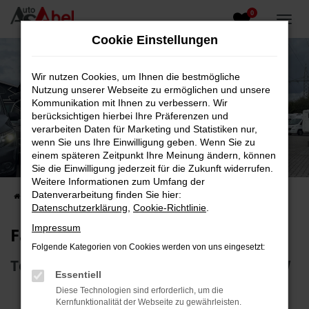
0
Zum
Hauptinhalt
Cookie Einstellungen
springen
Wir nutzen Cookies, um Ihnen die bestmögliche
Nutzung unserer Webseite zu ermöglichen und unsere
Kommunikation mit Ihnen zu verbessern. Wir
berücksichtigen hierbei Ihre Präferenzen und
verarbeiten Daten für Marketing und Statistiken nur,
wenn Sie uns Ihre Einwilligung geben. Wenn Sie zu
Fahrzeug-Showroom
einem späteren Zeitpunkt Ihre Meinung ändern, können
Sie die Einwilligung jederzeit für die Zukunft widerrufen.
Top Auswahl an Reisemobilen und PKW
Weitere Informationen zum Umfang der
Datenverarbeitung finden Sie hier:
Startseite
Fahrzeugangebote
Fahrzeugsuche
Datenschutzerklärung
,
Cookie-Richtlinie
.
Impressum
Fahrzeug-Showroom
Folgende Kategorien von Cookies werden von uns eingesetzt:
Top Auswahl an Reisemobilen und PKW
Essentiell
Diese Technologien sind erforderlich, um die
Kernfunktionalität der Webseite zu gewährleisten.