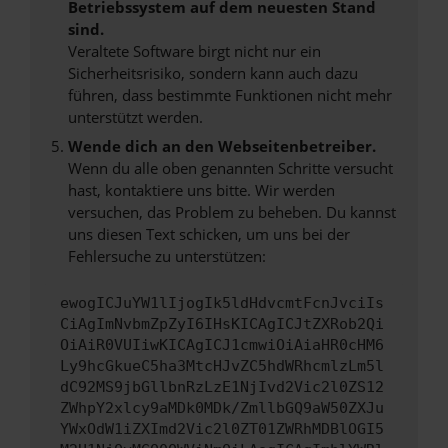
Betriebssystem auf dem neuesten Stand
sind.
Veraltete Software birgt nicht nur ein
Sicherheitsrisiko, sondern kann auch dazu
führen, dass bestimmte Funktionen nicht mehr
unterstützt werden.
Wende dich an den Webseitenbetreiber.
Wenn du alle oben genannten Schritte versucht
hast, kontaktiere uns bitte. Wir werden
versuchen, das Problem zu beheben. Du kannst
uns diesen Text schicken, um uns bei der
Fehlersuche zu unterstützen:
ewogICJuYW1lIjogIk5ldHdvcmtFcnJvciIs
CiAgImNvbmZpZyI6IHsKICAgICJtZXRob2Qi
OiAiR0VUIiwKICAgICJ1cmwiOiAiaHR0cHM6
Ly9hcGkueC5ha3MtcHJvZC5hdWRhcmlzLm5l
dC92MS9jbGllbnRzLzE1NjIvd2Vic2l0ZS12
ZWhpY2xlcy9aMDk0MDk/ZmllbGQ9aW50ZXJu
YWxOdW1iZXImd2Vic2l0ZT01ZWRhMDBlOGI5