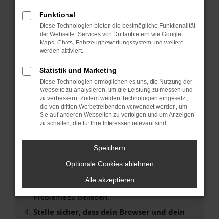
Fehler: Network Error
Funktional
Diese Technologien bieten die bestmögliche Funktionalität
Beim Laden ist ein Fehler aufgetreten.
der Webseite. Services von Drittanbietern wie Google
Hier sind ein paar Tipps, die dir helfen können:
Maps, Chats, Fahrzeugbewertungssystem und weitere
werden aktiviert.
Überprüfe deine Firewall und deine
Statistik und Marketing
Internetverbindung.
Laden andere Webseiten, zum Beispiel deine
Diese Technologien ermöglichen es uns, die Nutzung der
Webseite zu analysieren, um die Leistung zu messen und
Suchmaschine?
zu verbessern. Zudem werden Technologien eingesetzt,
Prüfe deine Browsererweiterungen.
die von dritten Werbetreibenden verwendet werden, um
Sie auf anderen Webseiten zu verfolgen und um Anzeigen
Manche Erweiterungen, wie Werbeblocker,
zu schalten, die für Ihre Interessen relevant sind.
können das Laden bestimmter Seiten
verhindern. Funktioniert die Seite in einem
Speichern
anderen Browser oder in einem privaten
Fenster?
Optionale Cookies ablehnen
Starte dein Gerät neu.
Alle akzeptieren
Das kann manchmal helfen, vorübergehende
Probleme zu beheben.
Stelle sicher, dass dein Browser und dein