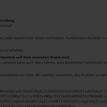
bindung.
schine?
Laden bestimmter Seiten verhindern. Funktioniert die Seite in 
me zu beheben.
ebssystem auf dem neuesten Stand sind.
siko, sondern kann auch dazu führen, dass bestimmte Funktionen n
 kontaktiere uns bitte. Wir werden versuchen, das Problem zu be
mNvbmZpZyI6IHsKICAgICJtZXRob2QiOiAiR0VUIiwKICAgICJ
l0ZS12ZWhpY2xlcy9CNTk4NDg/ZmllbGQ9aW50ZXJuYWxOdW1i
ib2R5IjogbnVsbCwKICAgICJleHBlY3QiOiB7CiAgICAgICJyZ
CiAgICAicmlza3kiOiBmYWxzZQogIH0KfQ==