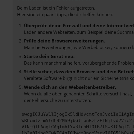
Beim Laden ist ein Fehler aufgetreten.
Hier sind ein paar Tipps, die dir helfen können:
Überprüfe deine Firewall und deine Internetver
Laden andere Webseiten, zum Beispiel deine Suchma
Prüfe deine Browsererweiterungen.
Manche Erweiterungen, wie Werbeblocker, können das 
Starte dein Gerät neu.
Das kann manchmal helfen, vorübergehende Proble
Stelle sicher, dass dein Browser und dein Betri
Veraltete Software birgt nicht nur ein Sicherheitsri
Wende dich an den Webseitenbetreiber.
Wenn du alle oben genannten Schritte versucht hast,
der Fehlersuche zu unterstützen:
ewogICJuYW1lIjogIk5ldHdvcmtFcnJvciIsCiAgI
WRhcmlzLm5ldC92MS9jbGllbnRzLzE1NjIvd2Vic2
ViNmQiLAogICAgImhlYWRlcnMiOiB7fSwKICAgICJ
lb3V0IjogMCwKICAgICJwcm9ncmVzcyI6IG51bGws