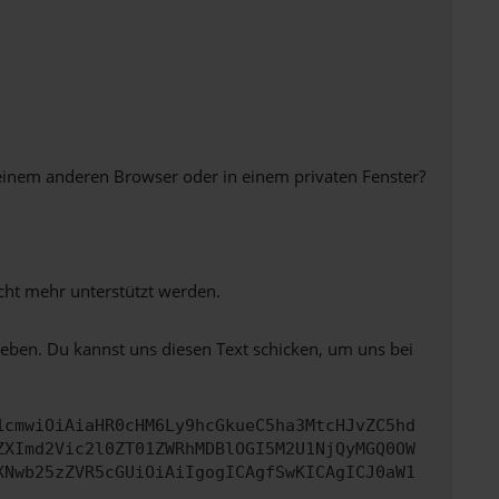
einem anderen Browser oder in einem privaten Fenster?
icht mehr unterstützt werden.
heben. Du kannst uns diesen Text schicken, um uns bei
1cmwiOiAiaHR0cHM6Ly9hcGkueC5ha3MtcHJvZC5hd
ZXImd2Vic2l0ZT01ZWRhMDBlOGI5M2U1NjQyMGQ0OW
XNwb25zZVR5cGUiOiAiIgogICAgfSwKICAgICJ0aW1