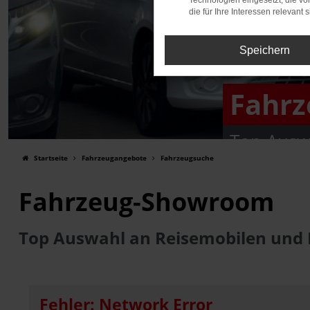
Technologien eingesetzt, die v
die für Ihre Interessen relevant s
Speichern
Fahr
Top Ausw
Startseite
Fahrzeugangebote
Fahrzeugsuche
Fahrzeug-Showroom
Top Auswahl an Reisemobilen und
Fehler: Network Error