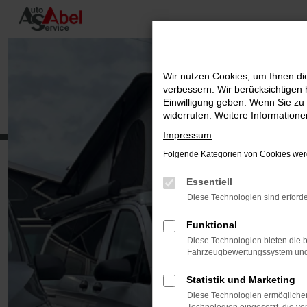
Zum
Hauptinhalt
springen
Wir nutzen Cookies, um Ihnen d
verbessern. Wir berücksichtigen 
Einwilligung geben. Wenn Sie zu 
widerrufen. Weitere Information
Impressum
Folgende Kategorien von Cookies werd
Essentiell
Diese Technologien sind erforde
Funktional
Diese Technologien bieten die b
Fahrzeugbewertungssystem und w
Statistik und Marketing
Diese Technologien ermöglichen