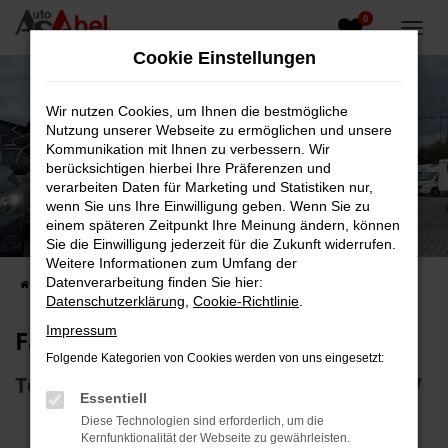
0
Zum
Hauptinhalt
Cookie Einstellungen
springen
Wir nutzen Cookies, um Ihnen die bestmögliche
Nutzung unserer Webseite zu ermöglichen und unsere
Kommunikation mit Ihnen zu verbessern. Wir
berücksichtigen hierbei Ihre Präferenzen und
verarbeiten Daten für Marketing und Statistiken nur,
wenn Sie uns Ihre Einwilligung geben. Wenn Sie zu
Fahrzeug-Showroom
einem späteren Zeitpunkt Ihre Meinung ändern, können
Sie die Einwilligung jederzeit für die Zukunft widerrufen.
Top Auswahl an Reisemobilen und PKW
Weitere Informationen zum Umfang der
Datenverarbeitung finden Sie hier:
Startseite
Fahrzeugangebote
Fahrzeugsuche
Datenschutzerklärung
,
Cookie-Richtlinie
.
Impressum
Fahrzeug-Showroom
Folgende Kategorien von Cookies werden von uns eingesetzt:
Top Auswahl an Reisemobilen und PKW
Essentiell
Diese Technologien sind erforderlich, um die
Kernfunktionalität der Webseite zu gewährleisten.