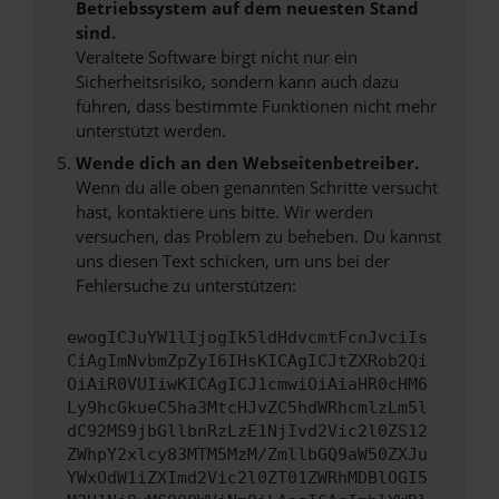
Betriebssystem auf dem neuesten Stand
sind.
Veraltete Software birgt nicht nur ein
Sicherheitsrisiko, sondern kann auch dazu
führen, dass bestimmte Funktionen nicht mehr
unterstützt werden.
Wende dich an den Webseitenbetreiber.
Wenn du alle oben genannten Schritte versucht
hast, kontaktiere uns bitte. Wir werden
versuchen, das Problem zu beheben. Du kannst
uns diesen Text schicken, um uns bei der
Fehlersuche zu unterstützen:
ewogICJuYW1lIjogIk5ldHdvcmtFcnJvciIs
CiAgImNvbmZpZyI6IHsKICAgICJtZXRob2Qi
OiAiR0VUIiwKICAgICJ1cmwiOiAiaHR0cHM6
Ly9hcGkueC5ha3MtcHJvZC5hdWRhcmlzLm5l
dC92MS9jbGllbnRzLzE1NjIvd2Vic2l0ZS12
ZWhpY2xlcy83MTM5MzM/ZmllbGQ9aW50ZXJu
YWxOdW1iZXImd2Vic2l0ZT01ZWRhMDBlOGI5