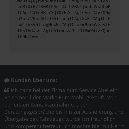
M2U1NjQyMGQ0OWViNmQiLAogICAgImhlYWRl
cnMiOiB7fSwKICAgICJib2R5IjogbnVsbCwK
ICAgICJleHBlY3QiOiB7CiAgICAgICJyZXNw
b25zZVR5cGUiOiAiIgogICAgfSwKICAgICJ0
aW1lb3V0IjogMCwKICAgICJwcm9ncmVzcyI6
IG51bGwsCiAgICAicmlza3kiOiBmYWxzZQog
IH0KfQ==
Kunden über uns:
Ich habe bei der Firma Auto Service Abel ein
Reisemobil der Marke Eura Mobil gekauft. Von
der ersten Kontaktaufnahme, über
Beratungsgespräche bis hin zur Auslieferung und
Übergabe des Fahrzeugs wurde ich freundlich
und kompetent betreut. Ich möchte hiermit Herrn