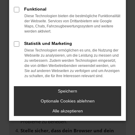
Fehler: Network Error
Funktional
Diese Technologien bieten die bestmögliche Funktionalität
Beim Laden ist ein Fehler aufgetreten.
der Webseite. Services von Drittanbietern wie Google
Hier sind ein paar Tipps, die dir helfen können:
Maps, Chats, Fahrzeugbewertungssystem und weitere
werden aktiviert.
Überprüfe deine Firewall und deine
Statistik und Marketing
Internetverbindung.
Laden andere Webseiten, zum Beispiel deine
Diese Technologien ermöglichen es uns, die Nutzung der
Webseite zu analysieren, um die Leistung zu messen und
Suchmaschine?
zu verbessern. Zudem werden Technologien eingesetzt,
Prüfe deine Browsererweiterungen.
die von dritten Werbetreibenden verwendet werden, um
Sie auf anderen Webseiten zu verfolgen und um Anzeigen
Manche Erweiterungen, wie Werbeblocker,
zu schalten, die für Ihre Interessen relevant sind.
können das Laden bestimmter Seiten
verhindern. Funktioniert die Seite in einem
Speichern
anderen Browser oder in einem privaten
Fenster?
Optionale Cookies ablehnen
Starte dein Gerät neu.
Alle akzeptieren
Das kann manchmal helfen, vorübergehende
Probleme zu beheben.
Stelle sicher, dass dein Browser und dein