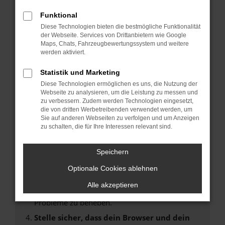
Fehler: Network Error
Funktional
Diese Technologien bieten die bestmögliche Funktionalität
Beim Laden ist ein Fehler aufgetreten.
der Webseite. Services von Drittanbietern wie Google
Hier sind ein paar Tipps, die dir helfen können:
Maps, Chats, Fahrzeugbewertungssystem und weitere
werden aktiviert.
Überprüfe deine Firewall und deine
Statistik und Marketing
Internetverbindung.
Laden andere Webseiten, zum Beispiel deine
Diese Technologien ermöglichen es uns, die Nutzung der
Webseite zu analysieren, um die Leistung zu messen und
Suchmaschine?
zu verbessern. Zudem werden Technologien eingesetzt,
Prüfe deine Browsererweiterungen.
die von dritten Werbetreibenden verwendet werden, um
Sie auf anderen Webseiten zu verfolgen und um Anzeigen
Manche Erweiterungen, wie Werbeblocker,
zu schalten, die für Ihre Interessen relevant sind.
können das Laden bestimmter Seiten
verhindern. Funktioniert die Seite in einem
Speichern
anderen Browser oder in einem privaten
Fenster?
Optionale Cookies ablehnen
Starte dein Gerät neu.
Alle akzeptieren
Das kann manchmal helfen, vorübergehende
Probleme zu beheben.
Stelle sicher, dass dein Browser und dein