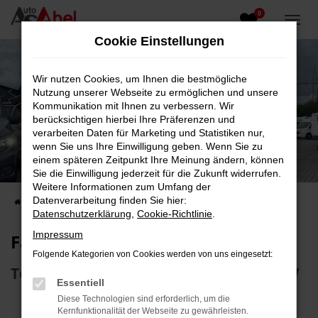
0
Zum
Hauptinhalt
Cookie Einstellungen
springen
Wir nutzen Cookies, um Ihnen die bestmögliche
Nutzung unserer Webseite zu ermöglichen und unsere
Kommunikation mit Ihnen zu verbessern. Wir
berücksichtigen hierbei Ihre Präferenzen und
verarbeiten Daten für Marketing und Statistiken nur,
wenn Sie uns Ihre Einwilligung geben. Wenn Sie zu
Fahrzeug-Showroom
einem späteren Zeitpunkt Ihre Meinung ändern, können
Sie die Einwilligung jederzeit für die Zukunft widerrufen.
Top Auswahl an Reisemobilen und PKW
Weitere Informationen zum Umfang der
Datenverarbeitung finden Sie hier:
Startseite
Fahrzeugangebote
Fahrzeugsuche
Datenschutzerklärung
,
Cookie-Richtlinie
.
Impressum
Fahrzeug-Showroom
Folgende Kategorien von Cookies werden von uns eingesetzt:
Top Auswahl an Reisemobilen und PKW
Essentiell
Diese Technologien sind erforderlich, um die
Kernfunktionalität der Webseite zu gewährleisten.