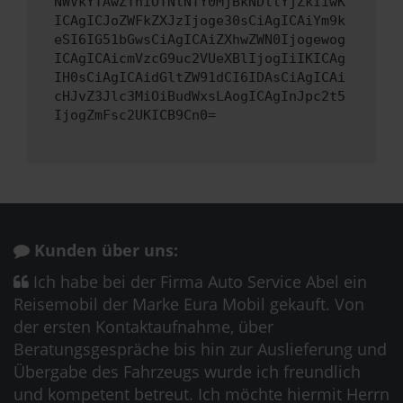
NWVkYTAwZThiOTNlNTY0MjBkNDllYjZkIiwK
ICAgICJoZWFkZXJzIjoge30sCiAgICAiYm9k
eSI6IG51bGwsCiAgICAiZXhwZWN0Ijogewog
ICAgICAicmVzcG9uc2VUeXBlIjogIiIKICAg
IH0sCiAgICAidGltZW91dCI6IDAsCiAgICAi
cHJvZ3Jlc3MiOiBudWxsLAogICAgInJpc2t5
IjogZmFsc2UKICB9Cn0=
Kunden über uns:
Ich habe bei der Firma Auto Service Abel ein
Reisemobil der Marke Eura Mobil gekauft. Von
der ersten Kontaktaufnahme, über
Beratungsgespräche bis hin zur Auslieferung und
Übergabe des Fahrzeugs wurde ich freundlich
und kompetent betreut. Ich möchte hiermit Herrn