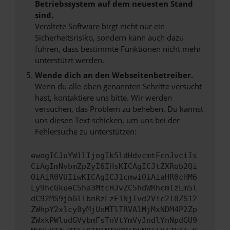
Betriebssystem auf dem neuesten Stand
sind.
Veraltete Software birgt nicht nur ein
Sicherheitsrisiko, sondern kann auch dazu
führen, dass bestimmte Funktionen nicht mehr
unterstützt werden.
Wende dich an den Webseitenbetreiber.
Wenn du alle oben genannten Schritte versucht
hast, kontaktiere uns bitte. Wir werden
versuchen, das Problem zu beheben. Du kannst
uns diesen Text schicken, um uns bei der
Fehlersuche zu unterstützen:
ewogICJuYW1lIjogIk5ldHdvcmtFcnJvciIs
CiAgImNvbmZpZyI6IHsKICAgICJtZXRob2Qi
OiAiR0VUIiwKICAgICJ1cmwiOiAiaHR0cHM6
Ly9hcGkueC5ha3MtcHJvZC5hdWRhcmlzLm5l
dC92MS9jbGllbnRzLzE1NjIvd2Vic2l0ZS12
ZWhpY2xlcy8yMjUxMTlTRVAlMjMxNDM4P2Zp
ZWxkPWludGVybmFsTnVtYmVyJndlYnNpdGU9