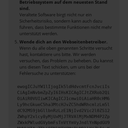
Betriebssystem auf dem neuesten Stand
sind.
Veraltete Software birgt nicht nur ein
Sicherheitsrisiko, sondern kann auch dazu
führen, dass bestimmte Funktionen nicht mehr
unterstützt werden.
Wende dich an den Webseitenbetreiber.
Wenn du alle oben genannten Schritte versucht
hast, kontaktiere uns bitte. Wir werden
versuchen, das Problem zu beheben. Du kannst
uns diesen Text schicken, um uns bei der
Fehlersuche zu unterstützen:
ewogICJuYW1lIjogIk5ldHdvcmtFcnJvciIs
CiAgImNvbmZpZyI6IHsKICAgICJtZXRob2Qi
OiAiR0VUIiwKICAgICJ1cmwiOiAiaHR0cHM6
Ly9hcGkueC5ha3MtcHJvZC5hdWRhcmlzLm5l
dC92MS9jbGllbnRzLzE1NjIvd2Vic2l0ZS12
ZWhpY2xlcy8yMjUxMjJTRVAlMjMxNDM4P2Zp
ZWxkPWludGVybmFsTnVtYmVyJndlYnNpdGU9