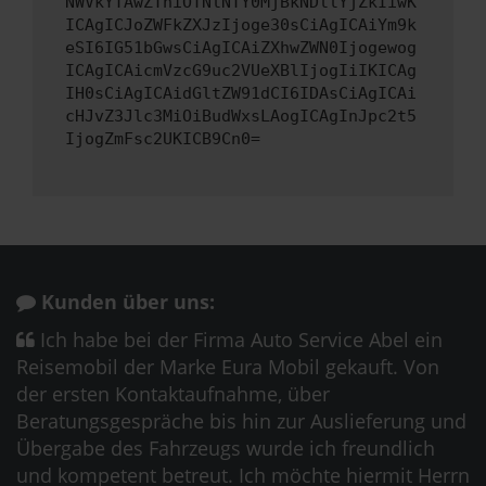
NWVkYTAwZThiOTNlNTY0MjBkNDllYjZkIiwK
ICAgICJoZWFkZXJzIjoge30sCiAgICAiYm9k
eSI6IG51bGwsCiAgICAiZXhwZWN0Ijogewog
ICAgICAicmVzcG9uc2VUeXBlIjogIiIKICAg
IH0sCiAgICAidGltZW91dCI6IDAsCiAgICAi
cHJvZ3Jlc3MiOiBudWxsLAogICAgInJpc2t5
IjogZmFsc2UKICB9Cn0=
Kunden über uns:
Ich habe bei der Firma Auto Service Abel ein
Reisemobil der Marke Eura Mobil gekauft. Von
der ersten Kontaktaufnahme, über
Beratungsgespräche bis hin zur Auslieferung und
Übergabe des Fahrzeugs wurde ich freundlich
und kompetent betreut. Ich möchte hiermit Herrn