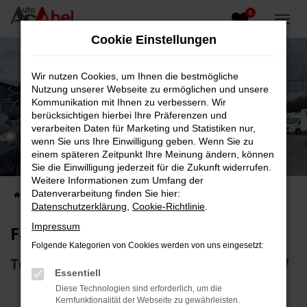
0
Zum
Hauptinhalt
Cookie Einstellungen
springen
Wir nutzen Cookies, um Ihnen die bestmögliche
Nutzung unserer Webseite zu ermöglichen und unsere
Kommunikation mit Ihnen zu verbessern. Wir
berücksichtigen hierbei Ihre Präferenzen und
verarbeiten Daten für Marketing und Statistiken nur,
wenn Sie uns Ihre Einwilligung geben. Wenn Sie zu
Fahrzeug-Showroom
einem späteren Zeitpunkt Ihre Meinung ändern, können
Sie die Einwilligung jederzeit für die Zukunft widerrufen.
Top Auswahl an Reisemobilen und PKW
Weitere Informationen zum Umfang der
Datenverarbeitung finden Sie hier:
Startseite
Fahrzeugangebote
Fahrzeugsuche
Datenschutzerklärung
,
Cookie-Richtlinie
.
Impressum
Fahrzeug-Showroom
Folgende Kategorien von Cookies werden von uns eingesetzt:
Top Auswahl an Reisemobilen und PKW
Essentiell
Diese Technologien sind erforderlich, um die
Kernfunktionalität der Webseite zu gewährleisten.