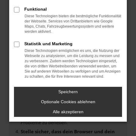
Fehler: Network Error
Funktional
Diese Technologien bieten die bestmögliche Funktionalität
Beim Laden ist ein Fehler aufgetreten.
der Webseite. Services von Drittanbietern wie Google
Hier sind ein paar Tipps, die dir helfen können:
Maps, Chats, Fahrzeugbewertungssystem und weitere
werden aktiviert.
Überprüfe deine Firewall und deine
Statistik und Marketing
Internetverbindung.
Laden andere Webseiten, zum Beispiel deine
Diese Technologien ermöglichen es uns, die Nutzung der
Webseite zu analysieren, um die Leistung zu messen und
Suchmaschine?
zu verbessern. Zudem werden Technologien eingesetzt,
Prüfe deine Browsererweiterungen.
die von dritten Werbetreibenden verwendet werden, um
Sie auf anderen Webseiten zu verfolgen und um Anzeigen
Manche Erweiterungen, wie Werbeblocker,
zu schalten, die für Ihre Interessen relevant sind.
können das Laden bestimmter Seiten
verhindern. Funktioniert die Seite in einem
Speichern
anderen Browser oder in einem privaten
Fenster?
Optionale Cookies ablehnen
Starte dein Gerät neu.
Alle akzeptieren
Das kann manchmal helfen, vorübergehende
Probleme zu beheben.
Stelle sicher, dass dein Browser und dein