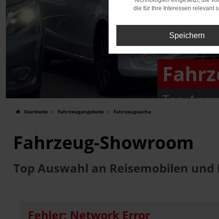
Technologien eingesetzt, die v
die für Ihre Interessen relevant s
Speichern
Fahr
Top Ausw
Startseite
Fahrzeugangebote
Fahrzeugsuche
Fahrzeug-Showroom
Top Auswahl an Reisemobilen und
Fehler: Network Error