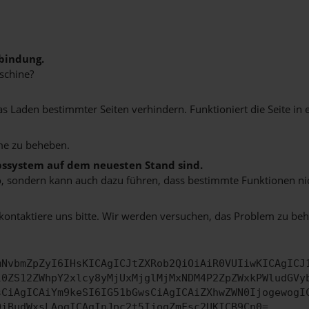
bindung.
schine?
Laden bestimmter Seiten verhindern. Funktioniert die Seite in 
me zu beheben.
ebssystem auf dem neuesten Stand sind.
siko, sondern kann auch dazu führen, dass bestimmte Funktionen n
 kontaktiere uns bitte. Wir werden versuchen, das Problem zu be
mNvbmZpZyI6IHsKICAgICJtZXRob2QiOiAiR0VUIiwKICAgICJ
l0ZS12ZWhpY2xlcy8yMjUxMjglMjMxNDM4P2ZpZWxkPWludGVy
sCiAgICAiYm9keSI6IG51bGwsCiAgICAiZXhwZWN0IjogewogI
OiBudWxsLAogICAgInJpc2t5IjogZmFsc2UKICB9Cn0=