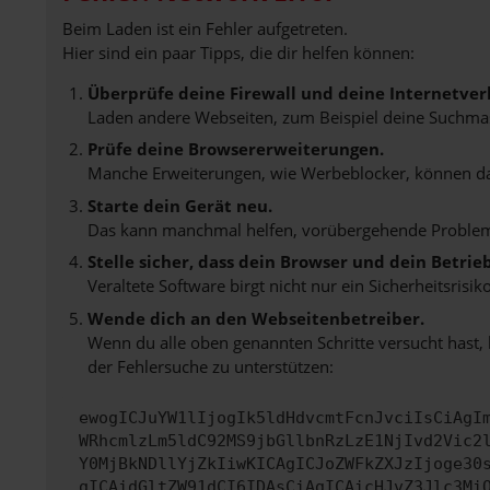
Beim Laden ist ein Fehler aufgetreten.
Hier sind ein paar Tipps, die dir helfen können:
Überprüfe deine Firewall und deine Internetver
Laden andere Webseiten, zum Beispiel deine Suchma
Prüfe deine Browsererweiterungen.
Manche Erweiterungen, wie Werbeblocker, können das 
Starte dein Gerät neu.
Das kann manchmal helfen, vorübergehende Proble
Stelle sicher, dass dein Browser und dein Betri
Veraltete Software birgt nicht nur ein Sicherheitsri
Wende dich an den Webseitenbetreiber.
Wenn du alle oben genannten Schritte versucht hast,
der Fehlersuche zu unterstützen:
ewogICJuYW1lIjogIk5ldHdvcmtFcnJvciIsCiAgI
WRhcmlzLm5ldC92MS9jbGllbnRzLzE1NjIvd2Vic2
Y0MjBkNDllYjZkIiwKICAgICJoZWFkZXJzIjoge30
gICAidGltZW91dCI6IDAsCiAgICAicHJvZ3Jlc3Mi