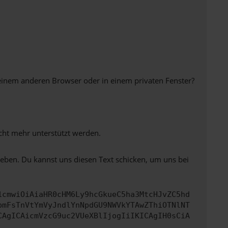
einem anderen Browser oder in einem privaten Fenster?
icht mehr unterstützt werden.
heben. Du kannst uns diesen Text schicken, um uns bei
1cmwiOiAiaHR0cHM6Ly9hcGkueC5ha3MtcHJvZC5hd
bmFsTnVtYmVyJndlYnNpdGU9NWVkYTAwZThiOTNlNT
CAgICAicmVzcG9uc2VUeXBlIjogIiIKICAgIH0sCiA