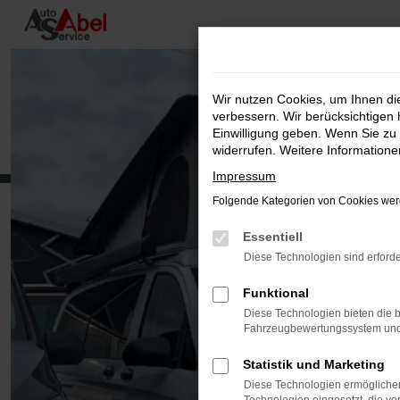
Zum
Hauptinhalt
springen
Wir nutzen Cookies, um Ihnen d
verbessern. Wir berücksichtigen 
Einwilligung geben. Wenn Sie zu 
widerrufen. Weitere Information
Impressum
Folgende Kategorien von Cookies werd
Essentiell
Diese Technologien sind erforde
Funktional
Diese Technologien bieten die b
Fahrzeugbewertungssystem und w
Statistik und Marketing
Diese Technologien ermöglichen