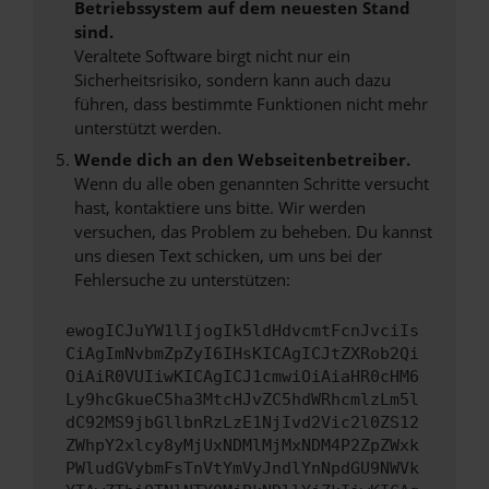
Betriebssystem auf dem neuesten Stand
sind.
Veraltete Software birgt nicht nur ein
Sicherheitsrisiko, sondern kann auch dazu
führen, dass bestimmte Funktionen nicht mehr
unterstützt werden.
Wende dich an den Webseitenbetreiber.
Wenn du alle oben genannten Schritte versucht
hast, kontaktiere uns bitte. Wir werden
versuchen, das Problem zu beheben. Du kannst
uns diesen Text schicken, um uns bei der
Fehlersuche zu unterstützen:
ewogICJuYW1lIjogIk5ldHdvcmtFcnJvciIs
CiAgImNvbmZpZyI6IHsKICAgICJtZXRob2Qi
OiAiR0VUIiwKICAgICJ1cmwiOiAiaHR0cHM6
Ly9hcGkueC5ha3MtcHJvZC5hdWRhcmlzLm5l
dC92MS9jbGllbnRzLzE1NjIvd2Vic2l0ZS12
ZWhpY2xlcy8yMjUxNDMlMjMxNDM4P2ZpZWxk
PWludGVybmFsTnVtYmVyJndlYnNpdGU9NWVk