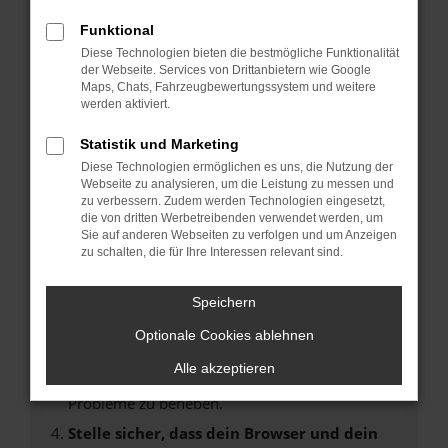
Fehler: Network Error
Funktional
Diese Technologien bieten die bestmögliche Funktionalität
Beim Laden ist ein Fehler aufgetreten.
der Webseite. Services von Drittanbietern wie Google
Hier sind ein paar Tipps, die dir helfen können:
Maps, Chats, Fahrzeugbewertungssystem und weitere
werden aktiviert.
Überprüfe deine Firewall und deine
Statistik und Marketing
Internetverbindung.
Laden andere Webseiten, zum Beispiel deine
Diese Technologien ermöglichen es uns, die Nutzung der
Webseite zu analysieren, um die Leistung zu messen und
Suchmaschine?
zu verbessern. Zudem werden Technologien eingesetzt,
Prüfe deine Browsererweiterungen.
die von dritten Werbetreibenden verwendet werden, um
Sie auf anderen Webseiten zu verfolgen und um Anzeigen
Manche Erweiterungen, wie Werbeblocker,
zu schalten, die für Ihre Interessen relevant sind.
können das Laden bestimmter Seiten
verhindern. Funktioniert die Seite in einem
Speichern
anderen Browser oder in einem privaten
Fenster?
Optionale Cookies ablehnen
Starte dein Gerät neu.
Alle akzeptieren
Das kann manchmal helfen, vorübergehende
Probleme zu beheben.
Stelle sicher, dass dein Browser und dein