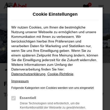
0
Zum
Hauptinhalt
Cookie Einstellungen
springen
Wir nutzen Cookies, um Ihnen die bestmögliche
Nutzung unserer Webseite zu ermöglichen und unsere
Kommunikation mit Ihnen zu verbessern. Wir
berücksichtigen hierbei Ihre Präferenzen und
verarbeiten Daten für Marketing und Statistiken nur,
wenn Sie uns Ihre Einwilligung geben. Wenn Sie zu
Fahrzeug-Showroom
einem späteren Zeitpunkt Ihre Meinung ändern, können
Sie die Einwilligung jederzeit für die Zukunft widerrufen.
Top Auswahl an Reisemobilen und PKW
Weitere Informationen zum Umfang der
Datenverarbeitung finden Sie hier:
Startseite
Fahrzeugangebote
Fahrzeugsuche
Datenschutzerklärung
,
Cookie-Richtlinie
.
Impressum
Fahrzeug-Showroom
Folgende Kategorien von Cookies werden von uns eingesetzt:
Top Auswahl an Reisemobilen und PKW
Essentiell
Diese Technologien sind erforderlich, um die
Kernfunktionalität der Webseite zu gewährleisten.