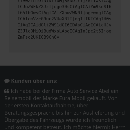
YTAwZThiOTNlNTY0MjBkNDllYjZkIiwKICAg
ICJoZWFkZXJzIjoge30sCiAgICAiYm9keSI6
IG51bGwsCiAgICAiZXhwZWN0IjogewogICAg
ICAicmVzcG9uc2VUeXBlIjogIiIKICAgIH0s
CiAgICAidGltZW91dCI6IDAsCiAgICAicHJv
Z3Jlc3MiOiBudWxsLAogICAgInJpc2t5Ijog
ZmFsc2UKICB9Cn0=
Kunden über uns:
Ich habe bei der Firma Auto Service Abel ein
Reisemobil der Marke Eura Mobil gekauft. Von
der ersten Kontaktaufnahme, über
Beratungsgespräche bis hin zur Auslieferung und
Übergabe des Fahrzeugs wurde ich freundlich
und kompetent betreut. Ich möchte hiermit Herrn