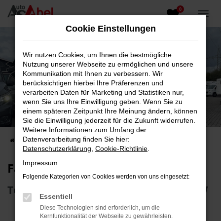
0
Zum
Hauptinhalt
Cookie Einstellungen
springen
Wir nutzen Cookies, um Ihnen die bestmögliche
Nutzung unserer Webseite zu ermöglichen und unsere
Kommunikation mit Ihnen zu verbessern. Wir
berücksichtigen hierbei Ihre Präferenzen und
verarbeiten Daten für Marketing und Statistiken nur,
wenn Sie uns Ihre Einwilligung geben. Wenn Sie zu
Fahrzeug-Showroom
einem späteren Zeitpunkt Ihre Meinung ändern, können
Sie die Einwilligung jederzeit für die Zukunft widerrufen.
Top Auswahl an Reisemobilen und PKW
Weitere Informationen zum Umfang der
Datenverarbeitung finden Sie hier:
Startseite
Fahrzeugangebote
Fahrzeugsuche
Datenschutzerklärung
,
Cookie-Richtlinie
.
Impressum
Fahrzeug-Showroom
Folgende Kategorien von Cookies werden von uns eingesetzt:
Top Auswahl an Reisemobilen und PKW
Essentiell
Diese Technologien sind erforderlich, um die
Kernfunktionalität der Webseite zu gewährleisten.