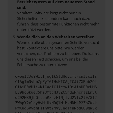
Betriebssystem auf dem neuesten Stand
sind.
Veraltete Software birgt nicht nur ein
Sicherheitsrisiko, sondern kann auch dazu
führen, dass bestimmte Funktionen nicht mehr
unterstützt werden.
Wende dich an den Webseitenbetreiber.
Wenn du alle oben genannten Schritte versucht
hast, kontaktiere uns bitte. Wir werden
versuchen, das Problem zu beheben. Du kannst
uns diesen Text schicken, um uns bei der
Fehlersuche zu unterstützen:
ewogICJuYW1lIjogIk5ldHdvcmtFcnJvciIs
CiAgImNvbmZpZyI6IHsKICAgICJtZXRob2Qi
OiAiR0VUIiwKICAgICJ1cmwiOiAiaHR0cHM6
Ly9hcGkueC5ha3MtcHJvZC5hdWRhcmlzLm5l
dC92MS9jbGllbnRzLzE1NjIvd2Vic2l0ZS12
ZWhpY2xlcy8yMjUxNDQlMjMxNDM4P2ZpZWxk
PWludGVybmFsTnVtYmVyJndlYnNpdGU9NWVk