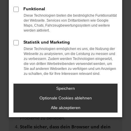
Fehler: Network Error
Funktional
Diese Technologien bieten die bestmögliche Funktionalität
Beim Laden ist ein Fehler aufgetreten.
der Webseite. Services von Drittanbietern wie Google
Hier sind ein paar Tipps, die dir helfen können:
Maps, Chats, Fahrzeugbewertungssystem und weitere
werden aktiviert.
Überprüfe deine Firewall und deine
Statistik und Marketing
Internetverbindung.
Laden andere Webseiten, zum Beispiel deine
Diese Technologien ermöglichen es uns, die Nutzung der
Webseite zu analysieren, um die Leistung zu messen und
Suchmaschine?
zu verbessern. Zudem werden Technologien eingesetzt,
Prüfe deine Browsererweiterungen.
die von dritten Werbetreibenden verwendet werden, um
Sie auf anderen Webseiten zu verfolgen und um Anzeigen
Manche Erweiterungen, wie Werbeblocker,
zu schalten, die für Ihre Interessen relevant sind.
können das Laden bestimmter Seiten
verhindern. Funktioniert die Seite in einem
Speichern
anderen Browser oder in einem privaten
Fenster?
Optionale Cookies ablehnen
Starte dein Gerät neu.
Alle akzeptieren
Das kann manchmal helfen, vorübergehende
Probleme zu beheben.
Stelle sicher, dass dein Browser und dein