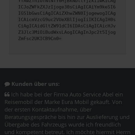
YTAwZThiOTNlNTY0MjBkNDllYjZkIiwKICAg
ICJoZWFkZXJzIjoge30sCiAgICAiYm9keSI6
IG51bGwsCiAgICAiZXhwZWN0IjogewogICAg
ICAicmVzcG9uc2VUeXBlIjogIiIKICAgIH0s
CiAgICAidGltZW91dCI6IDAsCiAgICAicHJv
Z3Jlc3MiOiBudWxsLAogICAgInJpc2t5Ijog
ZmFsc2UKICB9Cn0=
Kunden über uns:
Ich habe bei der Firma Auto Service Abel ein
Reisemobil der Marke Eura Mobil gekauft. Von
der ersten Kontaktaufnahme, über
Beratungsgespräche bis hin zur Auslieferung und
Übergabe des Fahrzeugs wurde ich freundlich
und kompetent betreut. Ich möchte hiermit Herrn