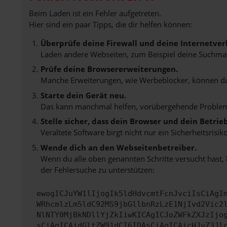
Beim Laden ist ein Fehler aufgetreten.
Hier sind ein paar Tipps, die dir helfen können:
Überprüfe deine Firewall und deine Internetver
Laden andere Webseiten, zum Beispiel deine Suchma
Prüfe deine Browsererweiterungen.
Manche Erweiterungen, wie Werbeblocker, können das 
Starte dein Gerät neu.
Das kann manchmal helfen, vorübergehende Proble
Stelle sicher, dass dein Browser und dein Betri
Veraltete Software birgt nicht nur ein Sicherheitsri
Wende dich an den Webseitenbetreiber.
Wenn du alle oben genannten Schritte versucht hast,
der Fehlersuche zu unterstützen:
ewogICJuYW1lIjogIk5ldHdvcmtFcnJvciIsCiAgI
WRhcmlzLm5ldC92MS9jbGllbnRzLzE1NjIvd2Vic2
NlNTY0MjBkNDllYjZkIiwKICAgICJoZWFkZXJzIjo
sCiAgICAidGltZW91dCI6IDAsCiAgICAicHJvZ3Jl