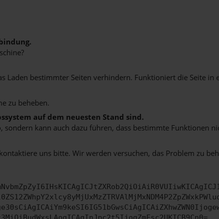
bindung.
schine?
Laden bestimmter Seiten verhindern. Funktioniert die Seite in 
me zu beheben.
ebssystem auf dem neuesten Stand sind.
siko, sondern kann auch dazu führen, dass bestimmte Funktionen n
 kontaktiere uns bitte. Wir werden versuchen, das Problem zu be
mNvbmZpZyI6IHsKICAgICJtZXRob2QiOiAiR0VUIiwKICAgICJ
l0ZS12ZWhpY2xlcy8yMjUxMzZTRVAlMjMxNDM4P2ZpZWxkPWlu
ge30sCiAgICAiYm9keSI6IG51bGwsCiAgICAiZXhwZWN0Ijoge
c3MiOiBudWxsLAogICAgInJpc2t5IjogZmFsc2UKICB9Cn0=