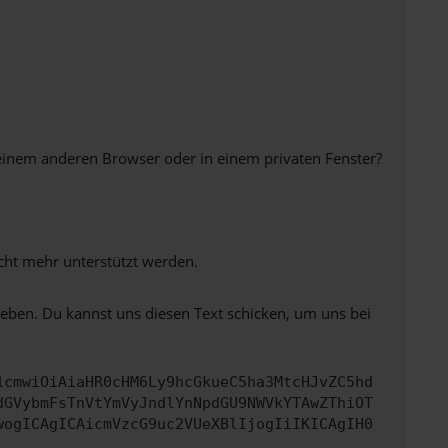
einem anderen Browser oder in einem privaten Fenster?
icht mehr unterstützt werden.
heben. Du kannst uns diesen Text schicken, um uns bei
1cmwiOiAiaHR0cHM6Ly9hcGkueC5ha3MtcHJvZC5hd
dGVybmFsTnVtYmVyJndlYnNpdGU9NWVkYTAwZThiOT
wogICAgICAicmVzcG9uc2VUeXBlIjogIiIKICAgIH0