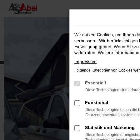
Zum
Hauptinhalt
springen
Wir nutzen Cookies, um Ihnen d
verbessern. Wir berücksichtigen 
Einwilligung geben. Wenn Sie zu 
widerrufen. Weitere Information
Impressum
Folgende Kategorien von Cookies werd
Essentiell
Diese Technologien sind erforde
Funktional
Diese Technologien bieten die b
Fahrzeugbewertungssystem und w
Statistik und Marketing
Diese Technologien ermöglichen