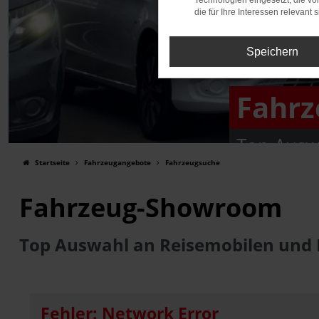
Technologien eingesetzt, die v
die für Ihre Interessen relevant s
Speichern
Fahr
Top Ausw
Startseite
Fahrzeugangebote
Fahrzeugsuche
Fahrzeug-Showroom
Top Auswahl an Reisemobilen und
Fehler: Network Error