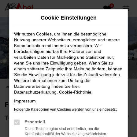
0
Zum
Hauptinhalt
Cookie Einstellungen
springen
Wir nutzen Cookies, um Ihnen die bestmögliche
Nutzung unserer Webseite zu ermöglichen und unsere
Kommunikation mit Ihnen zu verbessern. Wir
berücksichtigen hierbei Ihre Präferenzen und
verarbeiten Daten für Marketing und Statistiken nur,
wenn Sie uns Ihre Einwilligung geben. Wenn Sie zu
Fahrzeug-Showroom
einem späteren Zeitpunkt Ihre Meinung ändern, können
Sie die Einwilligung jederzeit für die Zukunft widerrufen.
Top Auswahl an Reisemobilen und PKW
Weitere Informationen zum Umfang der
Datenverarbeitung finden Sie hier:
Startseite
Fahrzeugangebote
Fahrzeugsuche
Datenschutzerklärung
,
Cookie-Richtlinie
.
Impressum
Fahrzeug-Showroom
Folgende Kategorien von Cookies werden von uns eingesetzt:
Top Auswahl an Reisemobilen und PKW
Essentiell
Diese Technologien sind erforderlich, um die
Kernfunktionalität der Webseite zu gewährleisten.