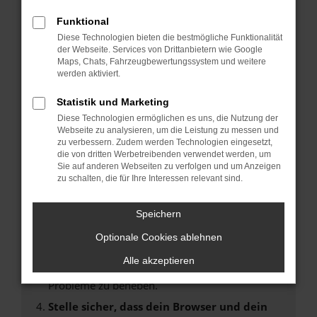
Fehler: Network Error
Funktional
Diese Technologien bieten die bestmögliche Funktionalität
Beim Laden ist ein Fehler aufgetreten.
der Webseite. Services von Drittanbietern wie Google
Hier sind ein paar Tipps, die dir helfen können:
Maps, Chats, Fahrzeugbewertungssystem und weitere
werden aktiviert.
Überprüfe deine Firewall und deine
Statistik und Marketing
Internetverbindung.
Laden andere Webseiten, zum Beispiel deine
Diese Technologien ermöglichen es uns, die Nutzung der
Webseite zu analysieren, um die Leistung zu messen und
Suchmaschine?
zu verbessern. Zudem werden Technologien eingesetzt,
Prüfe deine Browsererweiterungen.
die von dritten Werbetreibenden verwendet werden, um
Sie auf anderen Webseiten zu verfolgen und um Anzeigen
Manche Erweiterungen, wie Werbeblocker,
zu schalten, die für Ihre Interessen relevant sind.
können das Laden bestimmter Seiten
verhindern. Funktioniert die Seite in einem
Speichern
anderen Browser oder in einem privaten
Fenster?
Optionale Cookies ablehnen
Starte dein Gerät neu.
Alle akzeptieren
Das kann manchmal helfen, vorübergehende
Probleme zu beheben.
Stelle sicher, dass dein Browser und dein