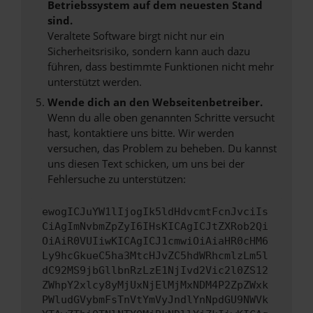
Betriebssystem auf dem neuesten Stand
sind.
Veraltete Software birgt nicht nur ein
Sicherheitsrisiko, sondern kann auch dazu
führen, dass bestimmte Funktionen nicht mehr
unterstützt werden.
Wende dich an den Webseitenbetreiber.
Wenn du alle oben genannten Schritte versucht
hast, kontaktiere uns bitte. Wir werden
versuchen, das Problem zu beheben. Du kannst
uns diesen Text schicken, um uns bei der
Fehlersuche zu unterstützen:
ewogICJuYW1lIjogIk5ldHdvcmtFcnJvciIs
CiAgImNvbmZpZyI6IHsKICAgICJtZXRob2Qi
OiAiR0VUIiwKICAgICJ1cmwiOiAiaHR0cHM6
Ly9hcGkueC5ha3MtcHJvZC5hdWRhcmlzLm5l
dC92MS9jbGllbnRzLzE1NjIvd2Vic2l0ZS12
ZWhpY2xlcy8yMjUxNjElMjMxNDM4P2ZpZWxk
PWludGVybmFsTnVtYmVyJndlYnNpdGU9NWVk