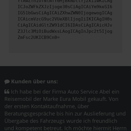
YTAwZThiOTNlNTY0MjBkNDllYjZkIiwKICAg
ICJoZWFkZXJzIjoge30sCiAgICAiYm9keSI6
IG51bGwsCiAgICAiZXhwZWN0IjogewogICAg
ICAicmVzcG9uc2VUeXBlIjogIiIKICAgIH0s
CiAgICAidGltZW91dCI6IDAsCiAgICAicHJv
Z3Jlc3MiOiBudWxsLAogICAgInJpc2t5Ijog
ZmFsc2UKICB9Cn0=
Kunden über uns:
Ich habe bei der Firma Auto Service Abel ein
Reisemobil der Marke Eura Mobil gekauft. Von
der ersten Kontaktaufnahme, über
Beratungsgespräche bis hin zur Auslieferung und
Übergabe des Fahrzeugs wurde ich freundlich
und kompetent betreut. Ich möchte hiermit Herrn