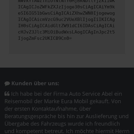
NWVkYTAwZThiOTNlNTY0MjBkNDllYjZkIiwK
ICAgICJoZWFkZXJzIjoge30sCiAgICAiYm9k
eSI6IG51bGwsCiAgICAiZXhwZWN0Ijogewog
ICAgICAicmVzcG9uc2VUeXBlIjogIiIKICAg
IH0sCiAgICAidGltZW91dCI6IDAsCiAgICAi
cHJvZ3Jlc3MiOiBudWxsLAogICAgInJpc2t5
IjogZmFsc2UKICB9Cn0=
Kunden über uns:
Ich habe bei der Firma Auto Service Abel ein
Reisemobil der Marke Eura Mobil gekauft. Von
der ersten Kontaktaufnahme, über
Beratungsgespräche bis hin zur Auslieferung und
Übergabe des Fahrzeugs wurde ich freundlich
und kompetent betreut. Ich möchte hiermit Herrn