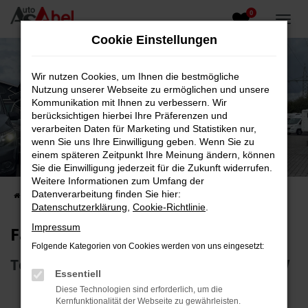
0
Zum
Hauptinhalt
Cookie Einstellungen
springen
Wir nutzen Cookies, um Ihnen die bestmögliche
Nutzung unserer Webseite zu ermöglichen und unsere
Kommunikation mit Ihnen zu verbessern. Wir
berücksichtigen hierbei Ihre Präferenzen und
verarbeiten Daten für Marketing und Statistiken nur,
wenn Sie uns Ihre Einwilligung geben. Wenn Sie zu
Fahrzeug-Showroom
einem späteren Zeitpunkt Ihre Meinung ändern, können
Sie die Einwilligung jederzeit für die Zukunft widerrufen.
Top Auswahl an Reisemobilen und PKW
Weitere Informationen zum Umfang der
Datenverarbeitung finden Sie hier:
Startseite
Fahrzeugangebote
Fahrzeugsuche
Datenschutzerklärung
,
Cookie-Richtlinie
.
Impressum
Fahrzeug-Showroom
Folgende Kategorien von Cookies werden von uns eingesetzt:
Top Auswahl an Reisemobilen und PKW
Essentiell
Diese Technologien sind erforderlich, um die
Kernfunktionalität der Webseite zu gewährleisten.