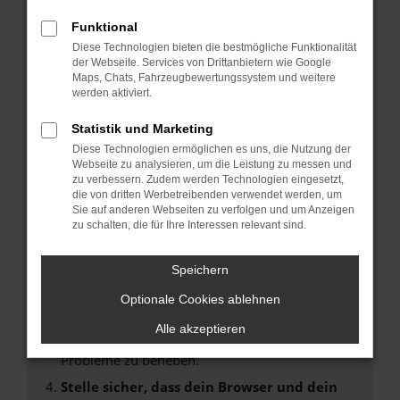
Fehler: Network Error
Funktional
Diese Technologien bieten die bestmögliche Funktionalität
Beim Laden ist ein Fehler aufgetreten.
der Webseite. Services von Drittanbietern wie Google
Hier sind ein paar Tipps, die dir helfen können:
Maps, Chats, Fahrzeugbewertungssystem und weitere
werden aktiviert.
Überprüfe deine Firewall und deine
Statistik und Marketing
Internetverbindung.
Laden andere Webseiten, zum Beispiel deine
Diese Technologien ermöglichen es uns, die Nutzung der
Webseite zu analysieren, um die Leistung zu messen und
Suchmaschine?
zu verbessern. Zudem werden Technologien eingesetzt,
Prüfe deine Browsererweiterungen.
die von dritten Werbetreibenden verwendet werden, um
Sie auf anderen Webseiten zu verfolgen und um Anzeigen
Manche Erweiterungen, wie Werbeblocker,
zu schalten, die für Ihre Interessen relevant sind.
können das Laden bestimmter Seiten
verhindern. Funktioniert die Seite in einem
Speichern
anderen Browser oder in einem privaten
Fenster?
Optionale Cookies ablehnen
Starte dein Gerät neu.
Alle akzeptieren
Das kann manchmal helfen, vorübergehende
Probleme zu beheben.
Stelle sicher, dass dein Browser und dein