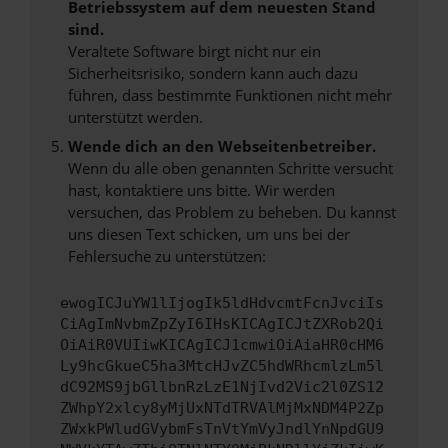
Betriebssystem auf dem neuesten Stand
sind.
Veraltete Software birgt nicht nur ein
Sicherheitsrisiko, sondern kann auch dazu
führen, dass bestimmte Funktionen nicht mehr
unterstützt werden.
Wende dich an den Webseitenbetreiber.
Wenn du alle oben genannten Schritte versucht
hast, kontaktiere uns bitte. Wir werden
versuchen, das Problem zu beheben. Du kannst
uns diesen Text schicken, um uns bei der
Fehlersuche zu unterstützen:
ewogICJuYW1lIjogIk5ldHdvcmtFcnJvciIs
CiAgImNvbmZpZyI6IHsKICAgICJtZXRob2Qi
OiAiR0VUIiwKICAgICJ1cmwiOiAiaHR0cHM6
Ly9hcGkueC5ha3MtcHJvZC5hdWRhcmlzLm5l
dC92MS9jbGllbnRzLzE1NjIvd2Vic2l0ZS12
ZWhpY2xlcy8yMjUxNTdTRVAlMjMxNDM4P2Zp
ZWxkPWludGVybmFsTnVtYmVyJndlYnNpdGU9