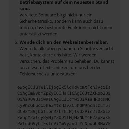
Betriebssystem auf dem neuesten Stand
sind.
Veraltete Software birgt nicht nur ein
Sicherheitsrisiko, sondern kann auch dazu
führen, dass bestimmte Funktionen nicht mehr
unterstützt werden.
Wende dich an den Webseitenbetreiber.
Wenn du alle oben genannten Schritte versucht
hast, kontaktiere uns bitte. Wir werden
versuchen, das Problem zu beheben. Du kannst
uns diesen Text schicken, um uns bei der
Fehlersuche zu unterstützen:
ewogICJuYW1lIjogIk5ldHdvcmtFcnJvciIs
CiAgImNvbmZpZyI6IHsKICAgICJtZXRob2Qi
OiAiR0VUIiwKICAgICJ1cmwiOiAiaHR0cHM6
Ly9hcGkueC5ha3MtcHJvZC5hdWRhcmlzLm5l
dC92MS9jbGllbnRzLzE1NjIvd2Vic2l0ZS12
ZWhpY2xlcy8yMjY3ODYlMjMxNDM4P2ZpZWxk
PWludGVybmFsTnVtYmVyJndlYnNpdGU9NWVk