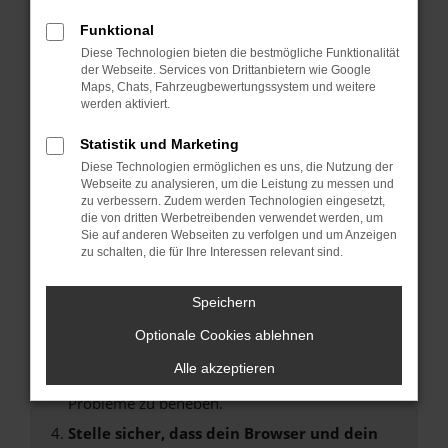
Fehler: Network Error
Funktional
Diese Technologien bieten die bestmögliche Funktionalität
Beim Laden ist ein Fehler aufgetreten.
der Webseite. Services von Drittanbietern wie Google
Hier sind ein paar Tipps, die dir helfen können:
Maps, Chats, Fahrzeugbewertungssystem und weitere
werden aktiviert.
Überprüfe deine Firewall und deine
Statistik und Marketing
Internetverbindung.
Laden andere Webseiten, zum Beispiel deine
Diese Technologien ermöglichen es uns, die Nutzung der
Webseite zu analysieren, um die Leistung zu messen und
Suchmaschine?
zu verbessern. Zudem werden Technologien eingesetzt,
Prüfe deine Browsererweiterungen.
die von dritten Werbetreibenden verwendet werden, um
Sie auf anderen Webseiten zu verfolgen und um Anzeigen
Manche Erweiterungen, wie Werbeblocker,
zu schalten, die für Ihre Interessen relevant sind.
können das Laden bestimmter Seiten
verhindern. Funktioniert die Seite in einem
Speichern
anderen Browser oder in einem privaten
Fenster?
Optionale Cookies ablehnen
Starte dein Gerät neu.
Alle akzeptieren
Das kann manchmal helfen, vorübergehende
Probleme zu beheben.
Stelle sicher, dass dein Browser und dein