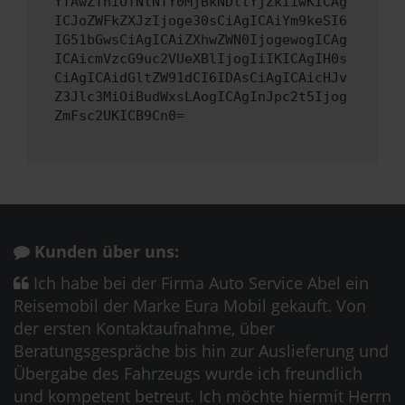
YTAwZThiOTNlNTY0MjBkNDllYjZkIiwKICAg
ICJoZWFkZXJzIjoge30sCiAgICAiYm9keSI6
IG51bGwsCiAgICAiZXhwZWN0IjogewogICAg
ICAicmVzcG9uc2VUeXBlIjogIiIKICAgIH0s
CiAgICAidGltZW91dCI6IDAsCiAgICAicHJv
Z3Jlc3MiOiBudWxsLAogICAgInJpc2t5Ijog
ZmFsc2UKICB9Cn0=
Kunden über uns:
Ich habe bei der Firma Auto Service Abel ein
Reisemobil der Marke Eura Mobil gekauft. Von
der ersten Kontaktaufnahme, über
Beratungsgespräche bis hin zur Auslieferung und
Übergabe des Fahrzeugs wurde ich freundlich
und kompetent betreut. Ich möchte hiermit Herrn