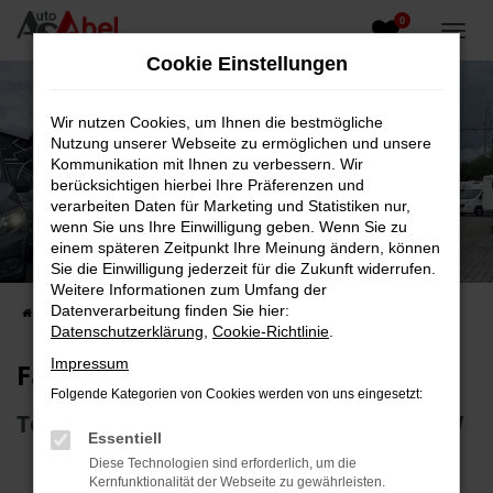
0
Zum
Hauptinhalt
Cookie Einstellungen
springen
Wir nutzen Cookies, um Ihnen die bestmögliche
Nutzung unserer Webseite zu ermöglichen und unsere
Kommunikation mit Ihnen zu verbessern. Wir
berücksichtigen hierbei Ihre Präferenzen und
verarbeiten Daten für Marketing und Statistiken nur,
wenn Sie uns Ihre Einwilligung geben. Wenn Sie zu
Fahrzeug-Showroom
einem späteren Zeitpunkt Ihre Meinung ändern, können
Sie die Einwilligung jederzeit für die Zukunft widerrufen.
Top Auswahl an Reisemobilen und PKW
Weitere Informationen zum Umfang der
Datenverarbeitung finden Sie hier:
Startseite
Fahrzeugangebote
Fahrzeugsuche
Datenschutzerklärung
,
Cookie-Richtlinie
.
Impressum
Fahrzeug-Showroom
Folgende Kategorien von Cookies werden von uns eingesetzt:
Top Auswahl an Reisemobilen und PKW
Essentiell
Diese Technologien sind erforderlich, um die
Kernfunktionalität der Webseite zu gewährleisten.