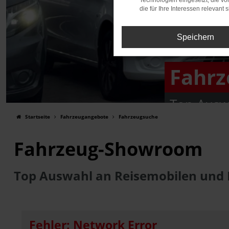
Technologien eingesetzt, die v
die für Ihre Interessen relevant s
Speichern
Fahr
Top Ausw
Startseite
Fahrzeugangebote
Fahrzeugsuche
Fahrzeug-Showroom
Top Auswahl an Reisemobilen und
Fehler: Network Error