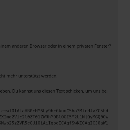
einem anderen Browser oder in einem privaten Fenster?
icht mehr unterstützt werden.
heben. Du kannst uns diesen Text schicken, um uns bei
1cmwiOiAiaHR0cHM6Ly9hcGkueC5ha3MtcHJvZC5hd
ZXImd2Vic2l0ZT01ZWRhMDBlOGI5M2U1NjQyMGQ0OW
XNwb25zZVR5cGUiOiAiIgogICAgfSwKICAgICJ0aW1