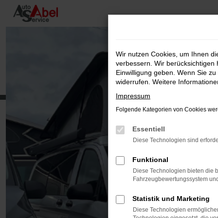
Zum
Hauptinhalt
springen
Wir nutzen Cookies, um Ihnen d
verbessern. Wir berücksichtigen 
Einwilligung geben. Wenn Sie zu 
widerrufen. Weitere Information
Impressum
Folgende Kategorien von Cookies werd
Essentiell
Diese Technologien sind erforde
Funktional
Diese Technologien bieten die b
Fahrzeugbewertungssystem und w
Statistik und Marketing
Diese Technologien ermöglichen