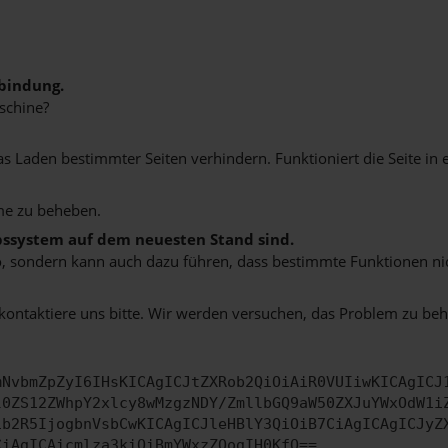
bindung.
schine?
Laden bestimmter Seiten verhindern. Funktioniert die Seite in 
me zu beheben.
ebssystem auf dem neuesten Stand sind.
siko, sondern kann auch dazu führen, dass bestimmte Funktionen n
 kontaktiere uns bitte. Wir werden versuchen, das Problem zu be
mNvbmZpZyI6IHsKICAgICJtZXRob2QiOiAiR0VUIiwKICAgICJ
l0ZS12ZWhpY2xlcy8wMzgzNDY/ZmllbGQ9aW50ZXJuYWxOdW1i
ib2R5IjogbnVsbCwKICAgICJleHBlY3QiOiB7CiAgICAgICJyZ
CiAgICAicmlza3kiOiBmYWxzZQogIH0KfQ==