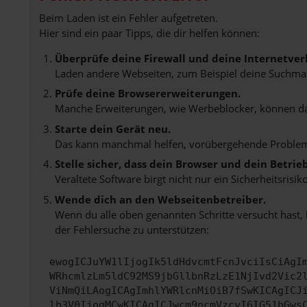
Beim Laden ist ein Fehler aufgetreten.
Hier sind ein paar Tipps, die dir helfen können:
Überprüfe deine Firewall und deine Internetver
Laden andere Webseiten, zum Beispiel deine Suchma
Prüfe deine Browsererweiterungen.
Manche Erweiterungen, wie Werbeblocker, können das 
Starte dein Gerät neu.
Das kann manchmal helfen, vorübergehende Proble
Stelle sicher, dass dein Browser und dein Betri
Veraltete Software birgt nicht nur ein Sicherheitsri
Wende dich an den Webseitenbetreiber.
Wenn du alle oben genannten Schritte versucht hast,
der Fehlersuche zu unterstützen:
ewogICJuYW1lIjogIk5ldHdvcmtFcnJvciIsCiAgI
WRhcmlzLm5ldC92MS9jbGllbnRzLzE1NjIvd2Vic2
ViNmQiLAogICAgImhlYWRlcnMiOiB7fSwKICAgICJ
lb3V0IjogMCwKICAgICJwcm9ncmVzcyI6IG51bGws