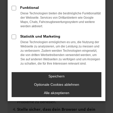
Fehler: Network Error
Funktional
Diese Technologien bieten die bestmögliche Funktionalität
Beim Laden ist ein Fehler aufgetreten.
der Webseite. Services von Drittanbietern wie Google
Hier sind ein paar Tipps, die dir helfen können:
Maps, Chats, Fahrzeugbewertungssystem und weitere
werden aktiviert.
Überprüfe deine Firewall und deine
Statistik und Marketing
Internetverbindung.
Laden andere Webseiten, zum Beispiel deine
Diese Technologien ermöglichen es uns, die Nutzung der
Webseite zu analysieren, um die Leistung zu messen und
Suchmaschine?
zu verbessern. Zudem werden Technologien eingesetzt,
Prüfe deine Browsererweiterungen.
die von dritten Werbetreibenden verwendet werden, um
Sie auf anderen Webseiten zu verfolgen und um Anzeigen
Manche Erweiterungen, wie Werbeblocker,
zu schalten, die für Ihre Interessen relevant sind.
können das Laden bestimmter Seiten
verhindern. Funktioniert die Seite in einem
Speichern
anderen Browser oder in einem privaten
Fenster?
Optionale Cookies ablehnen
Starte dein Gerät neu.
Alle akzeptieren
Das kann manchmal helfen, vorübergehende
Probleme zu beheben.
Stelle sicher, dass dein Browser und dein