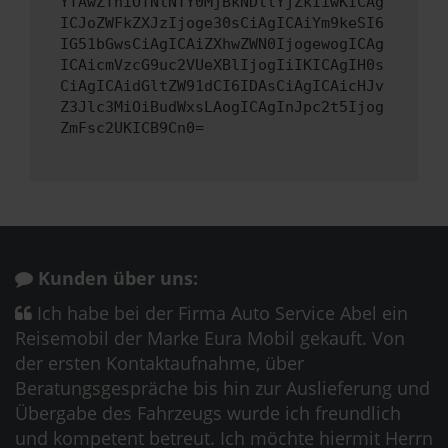
YTAwZThiOTNlNTY0MjBkNDllYjZkIiwKICAg
ICJoZWFkZXJzIjoge30sCiAgICAiYm9keSI6
IG51bGwsCiAgICAiZXhwZWN0IjogewogICAg
ICAicmVzcG9uc2VUeXBlIjogIiIKICAgIH0s
CiAgICAidGltZW91dCI6IDAsCiAgICAicHJv
Z3Jlc3MiOiBudWxsLAogICAgInJpc2t5Ijog
ZmFsc2UKICB9Cn0=
Kunden über uns:
Ich habe bei der Firma Auto Service Abel ein
Reisemobil der Marke Eura Mobil gekauft. Von
der ersten Kontaktaufnahme, über
Beratungsgespräche bis hin zur Auslieferung und
Übergabe des Fahrzeugs wurde ich freundlich
und kompetent betreut. Ich möchte hiermit Herrn