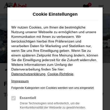
0
Zum
Hauptinhalt
Cookie Einstellungen
springen
Wir nutzen Cookies, um Ihnen die bestmögliche
Nutzung unserer Webseite zu ermöglichen und unsere
Kommunikation mit Ihnen zu verbessern. Wir
berücksichtigen hierbei Ihre Präferenzen und
verarbeiten Daten für Marketing und Statistiken nur,
wenn Sie uns Ihre Einwilligung geben. Wenn Sie zu
Fahrzeug-Showroom
einem späteren Zeitpunkt Ihre Meinung ändern, können
Sie die Einwilligung jederzeit für die Zukunft widerrufen.
Top Auswahl an Reisemobilen und PKW
Weitere Informationen zum Umfang der
Datenverarbeitung finden Sie hier:
Startseite
Fahrzeugangebote
Fahrzeugsuche
Datenschutzerklärung
,
Cookie-Richtlinie
.
Impressum
Fahrzeug-Showroom
Folgende Kategorien von Cookies werden von uns eingesetzt:
Top Auswahl an Reisemobilen und PKW
Essentiell
Diese Technologien sind erforderlich, um die
Kernfunktionalität der Webseite zu gewährleisten.