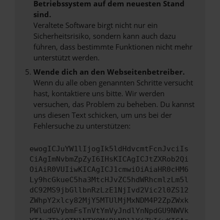
Betriebssystem auf dem neuesten Stand
sind.
Veraltete Software birgt nicht nur ein
Sicherheitsrisiko, sondern kann auch dazu
führen, dass bestimmte Funktionen nicht mehr
unterstützt werden.
Wende dich an den Webseitenbetreiber.
Wenn du alle oben genannten Schritte versucht
hast, kontaktiere uns bitte. Wir werden
versuchen, das Problem zu beheben. Du kannst
uns diesen Text schicken, um uns bei der
Fehlersuche zu unterstützen:
ewogICJuYW1lIjogIk5ldHdvcmtFcnJvciIs
CiAgImNvbmZpZyI6IHsKICAgICJtZXRob2Qi
OiAiR0VUIiwKICAgICJ1cmwiOiAiaHR0cHM6
Ly9hcGkueC5ha3MtcHJvZC5hdWRhcmlzLm5l
dC92MS9jbGllbnRzLzE1NjIvd2Vic2l0ZS12
ZWhpY2xlcy82MjY5MTUlMjMxNDM4P2ZpZWxk
PWludGVybmFsTnVtYmVyJndlYnNpdGU9NWVk