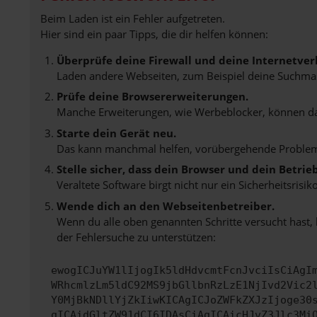
Beim Laden ist ein Fehler aufgetreten.
Hier sind ein paar Tipps, die dir helfen können:
Überprüfe deine Firewall und deine Internetver
Laden andere Webseiten, zum Beispiel deine Suchma
Prüfe deine Browsererweiterungen.
Manche Erweiterungen, wie Werbeblocker, können das 
Starte dein Gerät neu.
Das kann manchmal helfen, vorübergehende Proble
Stelle sicher, dass dein Browser und dein Betri
Veraltete Software birgt nicht nur ein Sicherheitsri
Wende dich an den Webseitenbetreiber.
Wenn du alle oben genannten Schritte versucht hast,
der Fehlersuche zu unterstützen:
ewogICJuYW1lIjogIk5ldHdvcmtFcnJvciIsCiAgI
WRhcmlzLm5ldC92MS9jbGllbnRzLzE1NjIvd2Vic2
Y0MjBkNDllYjZkIiwKICAgICJoZWFkZXJzIjoge30
gICAidGltZW91dCI6IDAsCiAgICAicHJvZ3Jlc3Mi