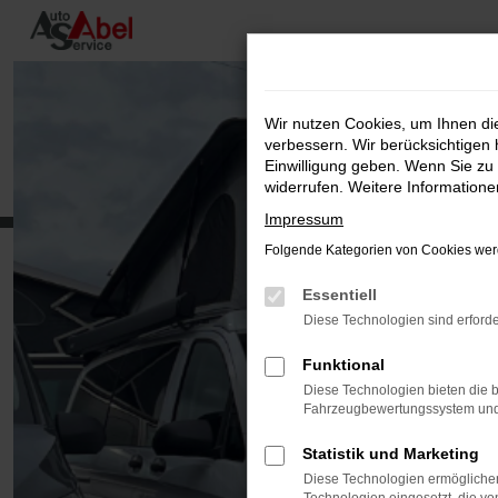
Zum
Hauptinhalt
springen
Wir nutzen Cookies, um Ihnen d
verbessern. Wir berücksichtigen 
Einwilligung geben. Wenn Sie zu 
widerrufen. Weitere Information
Impressum
Folgende Kategorien von Cookies werd
Essentiell
Diese Technologien sind erforde
Funktional
Diese Technologien bieten die b
Fahrzeugbewertungssystem und w
Statistik und Marketing
Diese Technologien ermöglichen