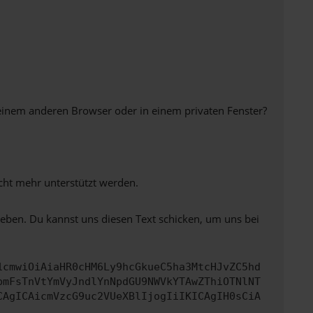
einem anderen Browser oder in einem privaten Fenster?
icht mehr unterstützt werden.
heben. Du kannst uns diesen Text schicken, um uns bei
1cmwiOiAiaHR0cHM6Ly9hcGkueC5ha3MtcHJvZC5hd
bmFsTnVtYmVyJndlYnNpdGU9NWVkYTAwZThiOTNlNT
CAgICAicmVzcG9uc2VUeXBlIjogIiIKICAgIH0sCiA