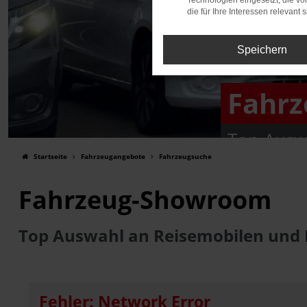
Technologien eingesetzt, die v
die für Ihre Interessen relevant s
Speichern
Fahr
Top Ausw
Startseite
Fahrzeugangebote
Fahrzeugsuche
Fahrzeug-Showroom
Top Auswahl an Reisemobilen und
Fehler: Network Error