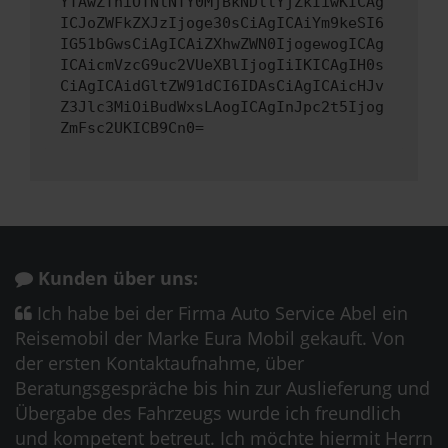
YTAwZThiOTNlNTY0MjBkNDllYjZkIiwKICAg
ICJoZWFkZXJzIjoge30sCiAgICAiYm9keSI6
IG51bGwsCiAgICAiZXhwZWN0IjogewogICAg
ICAicmVzcG9uc2VUeXBlIjogIiIKICAgIH0s
CiAgICAidGltZW91dCI6IDAsCiAgICAicHJv
Z3Jlc3MiOiBudWxsLAogICAgInJpc2t5Ijog
ZmFsc2UKICB9Cn0=
Kunden über uns:
Ich habe bei der Firma Auto Service Abel ein
Reisemobil der Marke Eura Mobil gekauft. Von
der ersten Kontaktaufnahme, über
Beratungsgespräche bis hin zur Auslieferung und
Übergabe des Fahrzeugs wurde ich freundlich
und kompetent betreut. Ich möchte hiermit Herrn