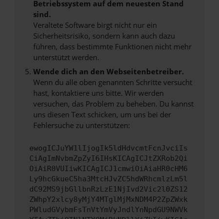
Betriebssystem auf dem neuesten Stand
sind.
Veraltete Software birgt nicht nur ein
Sicherheitsrisiko, sondern kann auch dazu
führen, dass bestimmte Funktionen nicht mehr
unterstützt werden.
Wende dich an den Webseitenbetreiber.
Wenn du alle oben genannten Schritte versucht
hast, kontaktiere uns bitte. Wir werden
versuchen, das Problem zu beheben. Du kannst
uns diesen Text schicken, um uns bei der
Fehlersuche zu unterstützen:
ewogICJuYW1lIjogIk5ldHdvcmtFcnJvciIs
CiAgImNvbmZpZyI6IHsKICAgICJtZXRob2Qi
OiAiR0VUIiwKICAgICJ1cmwiOiAiaHR0cHM6
Ly9hcGkueC5ha3MtcHJvZC5hdWRhcmlzLm5l
dC92MS9jbGllbnRzLzE1NjIvd2Vic2l0ZS12
ZWhpY2xlcy8yMjY4MTglMjMxNDM4P2ZpZWxk
PWludGVybmFsTnVtYmVyJndlYnNpdGU9NWVk