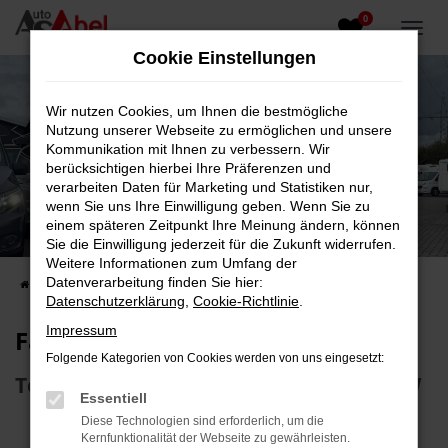
0
Zum
Hauptinhalt
Cookie Einstellungen
springen
Wir nutzen Cookies, um Ihnen die bestmögliche
Nutzung unserer Webseite zu ermöglichen und unsere
Kommunikation mit Ihnen zu verbessern. Wir
berücksichtigen hierbei Ihre Präferenzen und
verarbeiten Daten für Marketing und Statistiken nur,
wenn Sie uns Ihre Einwilligung geben. Wenn Sie zu
Fahrzeug-Showroom
einem späteren Zeitpunkt Ihre Meinung ändern, können
Sie die Einwilligung jederzeit für die Zukunft widerrufen.
Top Auswahl an Reisemobilen und PKW
Weitere Informationen zum Umfang der
Datenverarbeitung finden Sie hier:
Startseite
Fahrzeugangebote
Fahrzeugsuche
Datenschutzerklärung
,
Cookie-Richtlinie
.
Impressum
Fahrzeug-Showroom
Folgende Kategorien von Cookies werden von uns eingesetzt:
Top Auswahl an Reisemobilen und PKW
Essentiell
Diese Technologien sind erforderlich, um die
Kernfunktionalität der Webseite zu gewährleisten.