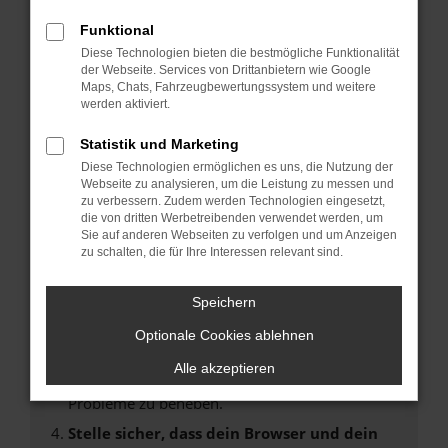
Fehler: Network Error
Funktional
Diese Technologien bieten die bestmögliche Funktionalität
Beim Laden ist ein Fehler aufgetreten.
der Webseite. Services von Drittanbietern wie Google
Hier sind ein paar Tipps, die dir helfen können:
Maps, Chats, Fahrzeugbewertungssystem und weitere
werden aktiviert.
Überprüfe deine Firewall und deine
Statistik und Marketing
Internetverbindung.
Laden andere Webseiten, zum Beispiel deine
Diese Technologien ermöglichen es uns, die Nutzung der
Webseite zu analysieren, um die Leistung zu messen und
Suchmaschine?
zu verbessern. Zudem werden Technologien eingesetzt,
Prüfe deine Browsererweiterungen.
die von dritten Werbetreibenden verwendet werden, um
Sie auf anderen Webseiten zu verfolgen und um Anzeigen
Manche Erweiterungen, wie Werbeblocker,
zu schalten, die für Ihre Interessen relevant sind.
können das Laden bestimmter Seiten
verhindern. Funktioniert die Seite in einem
Speichern
anderen Browser oder in einem privaten
Fenster?
Optionale Cookies ablehnen
Starte dein Gerät neu.
Alle akzeptieren
Das kann manchmal helfen, vorübergehende
Probleme zu beheben.
Stelle sicher, dass dein Browser und dein