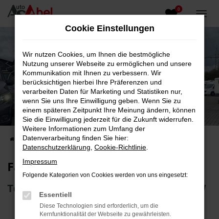
0
Zum
Hauptinhalt
Cookie Einstellungen
springen
Wir nutzen Cookies, um Ihnen die bestmögliche
Nutzung unserer Webseite zu ermöglichen und unsere
Kommunikation mit Ihnen zu verbessern. Wir
berücksichtigen hierbei Ihre Präferenzen und
verarbeiten Daten für Marketing und Statistiken nur,
wenn Sie uns Ihre Einwilligung geben. Wenn Sie zu
Fahrzeug-Showroom
einem späteren Zeitpunkt Ihre Meinung ändern, können
Sie die Einwilligung jederzeit für die Zukunft widerrufen.
Top Auswahl an Reisemobilen und PKW
Weitere Informationen zum Umfang der
Datenverarbeitung finden Sie hier:
Startseite
Fahrzeugangebote
Fahrzeugsuche
Datenschutzerklärung
,
Cookie-Richtlinie
.
Impressum
Fahrzeug-Showroom
Folgende Kategorien von Cookies werden von uns eingesetzt:
Top Auswahl an Reisemobilen und PKW
Essentiell
Diese Technologien sind erforderlich, um die
Kernfunktionalität der Webseite zu gewährleisten.