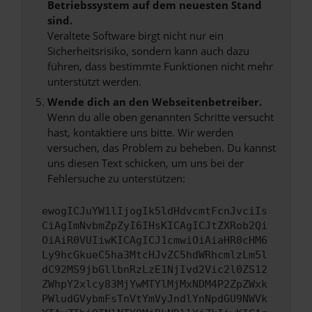
Betriebssystem auf dem neuesten Stand
sind.
Veraltete Software birgt nicht nur ein
Sicherheitsrisiko, sondern kann auch dazu
führen, dass bestimmte Funktionen nicht mehr
unterstützt werden.
Wende dich an den Webseitenbetreiber.
Wenn du alle oben genannten Schritte versucht
hast, kontaktiere uns bitte. Wir werden
versuchen, das Problem zu beheben. Du kannst
uns diesen Text schicken, um uns bei der
Fehlersuche zu unterstützen:
ewogICJuYW1lIjogIk5ldHdvcmtFcnJvciIs
CiAgImNvbmZpZyI6IHsKICAgICJtZXRob2Qi
OiAiR0VUIiwKICAgICJ1cmwiOiAiaHR0cHM6
Ly9hcGkueC5ha3MtcHJvZC5hdWRhcmlzLm5l
dC92MS9jbGllbnRzLzE1NjIvd2Vic2l0ZS12
ZWhpY2xlcy83MjYwMTYlMjMxNDM4P2ZpZWxk
PWludGVybmFsTnVtYmVyJndlYnNpdGU9NWVk