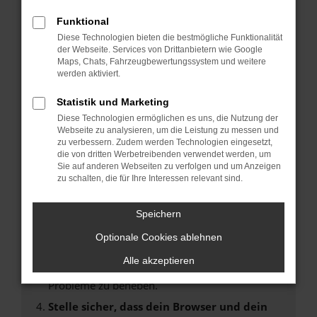
Fehler: Network Error
Funktional
Diese Technologien bieten die bestmögliche Funktionalität
Beim Laden ist ein Fehler aufgetreten.
der Webseite. Services von Drittanbietern wie Google
Hier sind ein paar Tipps, die dir helfen können:
Maps, Chats, Fahrzeugbewertungssystem und weitere
werden aktiviert.
Überprüfe deine Firewall und deine
Statistik und Marketing
Internetverbindung.
Laden andere Webseiten, zum Beispiel deine
Diese Technologien ermöglichen es uns, die Nutzung der
Webseite zu analysieren, um die Leistung zu messen und
Suchmaschine?
zu verbessern. Zudem werden Technologien eingesetzt,
Prüfe deine Browsererweiterungen.
die von dritten Werbetreibenden verwendet werden, um
Sie auf anderen Webseiten zu verfolgen und um Anzeigen
Manche Erweiterungen, wie Werbeblocker,
zu schalten, die für Ihre Interessen relevant sind.
können das Laden bestimmter Seiten
verhindern. Funktioniert die Seite in einem
Speichern
anderen Browser oder in einem privaten
Fenster?
Optionale Cookies ablehnen
Starte dein Gerät neu.
Alle akzeptieren
Das kann manchmal helfen, vorübergehende
Probleme zu beheben.
Stelle sicher, dass dein Browser und dein