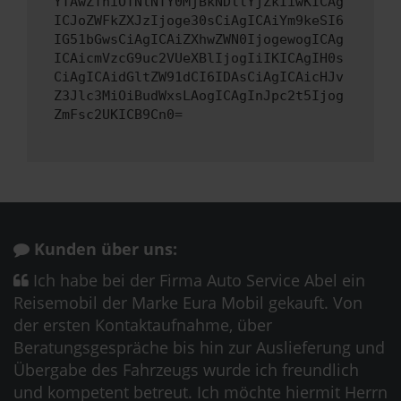
YTAwZThiOTNlNTY0MjBkNDllYjZkIiwKICAg
ICJoZWFkZXJzIjoge30sCiAgICAiYm9keSI6
IG51bGwsCiAgICAiZXhwZWN0IjogewogICAg
ICAicmVzcG9uc2VUeXBlIjogIiIKICAgIH0s
CiAgICAidGltZW91dCI6IDAsCiAgICAicHJv
Z3Jlc3MiOiBudWxsLAogICAgInJpc2t5Ijog
ZmFsc2UKICB9Cn0=
Kunden über uns:
Ich habe bei der Firma Auto Service Abel ein
Reisemobil der Marke Eura Mobil gekauft. Von
der ersten Kontaktaufnahme, über
Beratungsgespräche bis hin zur Auslieferung und
Übergabe des Fahrzeugs wurde ich freundlich
und kompetent betreut. Ich möchte hiermit Herrn