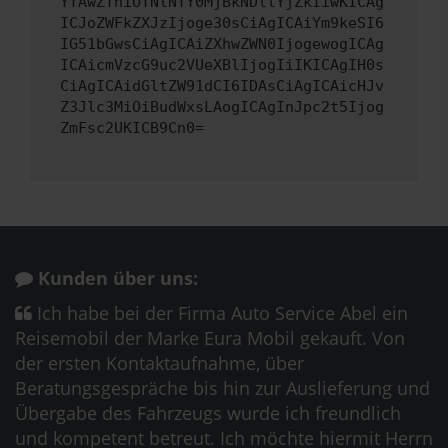
YTAwZThiOTNlNTY0MjBkNDllYjZkIiwKICAg
ICJoZWFkZXJzIjoge30sCiAgICAiYm9keSI6
IG51bGwsCiAgICAiZXhwZWN0IjogewogICAg
ICAicmVzcG9uc2VUeXBlIjogIiIKICAgIH0s
CiAgICAidGltZW91dCI6IDAsCiAgICAicHJv
Z3Jlc3MiOiBudWxsLAogICAgInJpc2t5Ijog
ZmFsc2UKICB9Cn0=
Kunden über uns:
Ich habe bei der Firma Auto Service Abel ein
Reisemobil der Marke Eura Mobil gekauft. Von
der ersten Kontaktaufnahme, über
Beratungsgespräche bis hin zur Auslieferung und
Übergabe des Fahrzeugs wurde ich freundlich
und kompetent betreut. Ich möchte hiermit Herrn