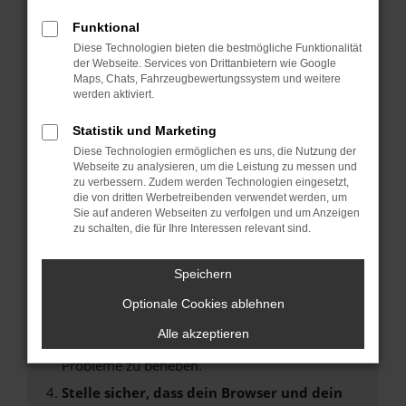
Fehler: Network Error
Funktional
Diese Technologien bieten die bestmögliche Funktionalität
Beim Laden ist ein Fehler aufgetreten.
der Webseite. Services von Drittanbietern wie Google
Hier sind ein paar Tipps, die dir helfen können:
Maps, Chats, Fahrzeugbewertungssystem und weitere
werden aktiviert.
Überprüfe deine Firewall und deine
Statistik und Marketing
Internetverbindung.
Laden andere Webseiten, zum Beispiel deine
Diese Technologien ermöglichen es uns, die Nutzung der
Webseite zu analysieren, um die Leistung zu messen und
Suchmaschine?
zu verbessern. Zudem werden Technologien eingesetzt,
Prüfe deine Browsererweiterungen.
die von dritten Werbetreibenden verwendet werden, um
Sie auf anderen Webseiten zu verfolgen und um Anzeigen
Manche Erweiterungen, wie Werbeblocker,
zu schalten, die für Ihre Interessen relevant sind.
können das Laden bestimmter Seiten
verhindern. Funktioniert die Seite in einem
Speichern
anderen Browser oder in einem privaten
Fenster?
Optionale Cookies ablehnen
Starte dein Gerät neu.
Alle akzeptieren
Das kann manchmal helfen, vorübergehende
Probleme zu beheben.
Stelle sicher, dass dein Browser und dein