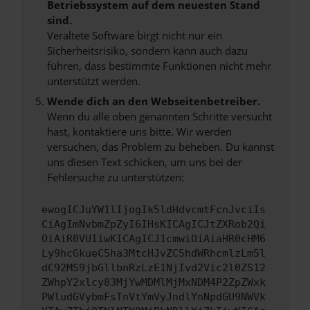
Betriebssystem auf dem neuesten Stand
sind.
Veraltete Software birgt nicht nur ein
Sicherheitsrisiko, sondern kann auch dazu
führen, dass bestimmte Funktionen nicht mehr
unterstützt werden.
Wende dich an den Webseitenbetreiber.
Wenn du alle oben genannten Schritte versucht
hast, kontaktiere uns bitte. Wir werden
versuchen, das Problem zu beheben. Du kannst
uns diesen Text schicken, um uns bei der
Fehlersuche zu unterstützen:
ewogICJuYW1lIjogIk5ldHdvcmtFcnJvciIs
CiAgImNvbmZpZyI6IHsKICAgICJtZXRob2Qi
OiAiR0VUIiwKICAgICJ1cmwiOiAiaHR0cHM6
Ly9hcGkueC5ha3MtcHJvZC5hdWRhcmlzLm5l
dC92MS9jbGllbnRzLzE1NjIvd2Vic2l0ZS12
ZWhpY2xlcy83MjYwMDMlMjMxNDM4P2ZpZWxk
PWludGVybmFsTnVtYmVyJndlYnNpdGU9NWVk