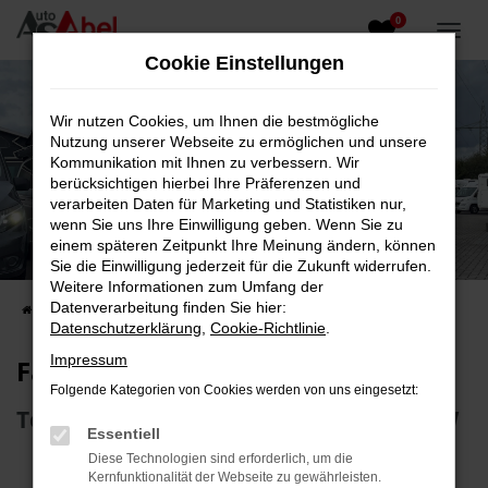
0
Zum
Hauptinhalt
Cookie Einstellungen
springen
Wir nutzen Cookies, um Ihnen die bestmögliche
Nutzung unserer Webseite zu ermöglichen und unsere
Kommunikation mit Ihnen zu verbessern. Wir
berücksichtigen hierbei Ihre Präferenzen und
verarbeiten Daten für Marketing und Statistiken nur,
wenn Sie uns Ihre Einwilligung geben. Wenn Sie zu
Fahrzeug-Showroom
einem späteren Zeitpunkt Ihre Meinung ändern, können
Sie die Einwilligung jederzeit für die Zukunft widerrufen.
Top Auswahl an Reisemobilen und PKW
Weitere Informationen zum Umfang der
Datenverarbeitung finden Sie hier:
Startseite
Fahrzeugangebote
Fahrzeugsuche
Datenschutzerklärung
,
Cookie-Richtlinie
.
Impressum
Fahrzeug-Showroom
Folgende Kategorien von Cookies werden von uns eingesetzt:
Top Auswahl an Reisemobilen und PKW
Essentiell
Diese Technologien sind erforderlich, um die
Kernfunktionalität der Webseite zu gewährleisten.