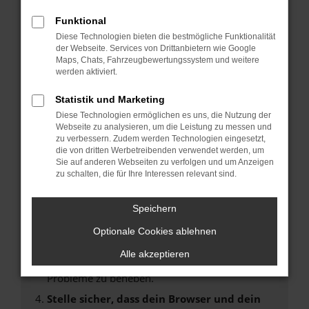
Fehler: Network Error
Funktional
Diese Technologien bieten die bestmögliche Funktionalität
Beim Laden ist ein Fehler aufgetreten.
der Webseite. Services von Drittanbietern wie Google
Hier sind ein paar Tipps, die dir helfen können:
Maps, Chats, Fahrzeugbewertungssystem und weitere
werden aktiviert.
Überprüfe deine Firewall und deine
Statistik und Marketing
Internetverbindung.
Laden andere Webseiten, zum Beispiel deine
Diese Technologien ermöglichen es uns, die Nutzung der
Webseite zu analysieren, um die Leistung zu messen und
Suchmaschine?
zu verbessern. Zudem werden Technologien eingesetzt,
Prüfe deine Browsererweiterungen.
die von dritten Werbetreibenden verwendet werden, um
Sie auf anderen Webseiten zu verfolgen und um Anzeigen
Manche Erweiterungen, wie Werbeblocker,
zu schalten, die für Ihre Interessen relevant sind.
können das Laden bestimmter Seiten
verhindern. Funktioniert die Seite in einem
Speichern
anderen Browser oder in einem privaten
Fenster?
Optionale Cookies ablehnen
Starte dein Gerät neu.
Alle akzeptieren
Das kann manchmal helfen, vorübergehende
Probleme zu beheben.
Stelle sicher, dass dein Browser und dein