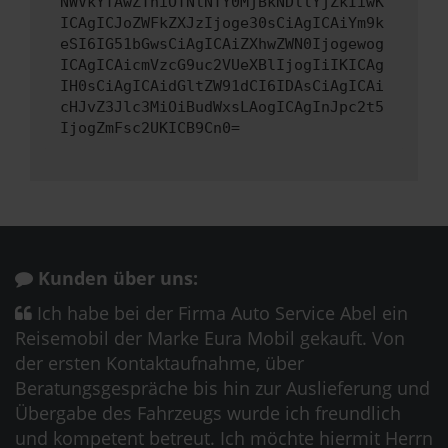
NWVkYTAwZThiOTNlNTY0MjBkNDllYjZkIiwK
ICAgICJoZWFkZXJzIjoge30sCiAgICAiYm9k
eSI6IG51bGwsCiAgICAiZXhwZWN0Ijogewog
ICAgICAicmVzcG9uc2VUeXBlIjogIiIKICAg
IH0sCiAgICAidGltZW91dCI6IDAsCiAgICAi
cHJvZ3Jlc3MiOiBudWxsLAogICAgInJpc2t5
IjogZmFsc2UKICB9Cn0=
Kunden über uns:
Ich habe bei der Firma Auto Service Abel ein
Reisemobil der Marke Eura Mobil gekauft. Von
der ersten Kontaktaufnahme, über
Beratungsgespräche bis hin zur Auslieferung und
Übergabe des Fahrzeugs wurde ich freundlich
und kompetent betreut. Ich möchte hiermit Herrn