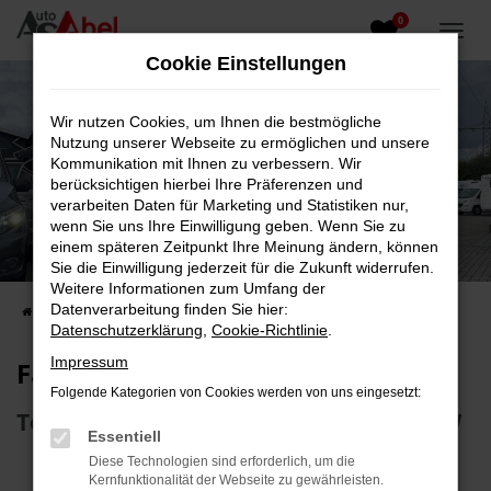
0
Zum
Hauptinhalt
Cookie Einstellungen
springen
Wir nutzen Cookies, um Ihnen die bestmögliche
Nutzung unserer Webseite zu ermöglichen und unsere
Kommunikation mit Ihnen zu verbessern. Wir
berücksichtigen hierbei Ihre Präferenzen und
verarbeiten Daten für Marketing und Statistiken nur,
wenn Sie uns Ihre Einwilligung geben. Wenn Sie zu
Fahrzeug-Showroom
einem späteren Zeitpunkt Ihre Meinung ändern, können
Sie die Einwilligung jederzeit für die Zukunft widerrufen.
Top Auswahl an Reisemobilen und PKW
Weitere Informationen zum Umfang der
Datenverarbeitung finden Sie hier:
Startseite
Fahrzeugangebote
Fahrzeugsuche
Datenschutzerklärung
,
Cookie-Richtlinie
.
Impressum
Fahrzeug-Showroom
Folgende Kategorien von Cookies werden von uns eingesetzt:
Top Auswahl an Reisemobilen und PKW
Essentiell
Diese Technologien sind erforderlich, um die
Kernfunktionalität der Webseite zu gewährleisten.