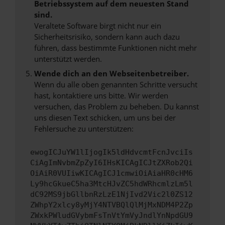
Betriebssystem auf dem neuesten Stand
sind.
Veraltete Software birgt nicht nur ein
Sicherheitsrisiko, sondern kann auch dazu
führen, dass bestimmte Funktionen nicht mehr
unterstützt werden.
Wende dich an den Webseitenbetreiber.
Wenn du alle oben genannten Schritte versucht
hast, kontaktiere uns bitte. Wir werden
versuchen, das Problem zu beheben. Du kannst
uns diesen Text schicken, um uns bei der
Fehlersuche zu unterstützen:
ewogICJuYW1lIjogIk5ldHdvcmtFcnJvciIs
CiAgImNvbmZpZyI6IHsKICAgICJtZXRob2Qi
OiAiR0VUIiwKICAgICJ1cmwiOiAiaHR0cHM6
Ly9hcGkueC5ha3MtcHJvZC5hdWRhcmlzLm5l
dC92MS9jbGllbnRzLzE1NjIvd2Vic2l0ZS12
ZWhpY2xlcy8yMjY4NTVBQlQlMjMxNDM4P2Zp
ZWxkPWludGVybmFsTnVtYmVyJndlYnNpdGU9