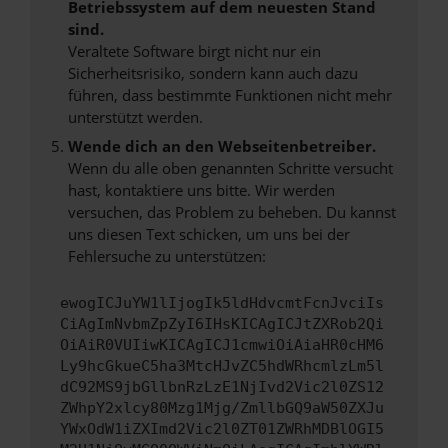
Betriebssystem auf dem neuesten Stand
sind.
Veraltete Software birgt nicht nur ein
Sicherheitsrisiko, sondern kann auch dazu
führen, dass bestimmte Funktionen nicht mehr
unterstützt werden.
Wende dich an den Webseitenbetreiber.
Wenn du alle oben genannten Schritte versucht
hast, kontaktiere uns bitte. Wir werden
versuchen, das Problem zu beheben. Du kannst
uns diesen Text schicken, um uns bei der
Fehlersuche zu unterstützen:
ewogICJuYW1lIjogIk5ldHdvcmtFcnJvciIs
CiAgImNvbmZpZyI6IHsKICAgICJtZXRob2Qi
OiAiR0VUIiwKICAgICJ1cmwiOiAiaHR0cHM6
Ly9hcGkueC5ha3MtcHJvZC5hdWRhcmlzLm5l
dC92MS9jbGllbnRzLzE1NjIvd2Vic2l0ZS12
ZWhpY2xlcy80Mzg1Mjg/ZmllbGQ9aW50ZXJu
YWxOdW1iZXImd2Vic2l0ZT01ZWRhMDBlOGI5