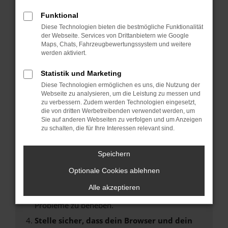
Fehler: Network Error
Funktional
Diese Technologien bieten die bestmögliche Funktionalität
Beim Laden ist ein Fehler aufgetreten.
der Webseite. Services von Drittanbietern wie Google
Hier sind ein paar Tipps, die dir helfen können:
Maps, Chats, Fahrzeugbewertungssystem und weitere
werden aktiviert.
Überprüfe deine Firewall und deine
Statistik und Marketing
Internetverbindung.
Laden andere Webseiten, zum Beispiel deine
Diese Technologien ermöglichen es uns, die Nutzung der
Webseite zu analysieren, um die Leistung zu messen und
Suchmaschine?
zu verbessern. Zudem werden Technologien eingesetzt,
Prüfe deine Browsererweiterungen.
die von dritten Werbetreibenden verwendet werden, um
Sie auf anderen Webseiten zu verfolgen und um Anzeigen
Manche Erweiterungen, wie Werbeblocker,
zu schalten, die für Ihre Interessen relevant sind.
können das Laden bestimmter Seiten
verhindern. Funktioniert die Seite in einem
Speichern
anderen Browser oder in einem privaten
Fenster?
Optionale Cookies ablehnen
Starte dein Gerät neu.
Alle akzeptieren
Das kann manchmal helfen, vorübergehende
Probleme zu beheben.
Stelle sicher, dass dein Browser und dein