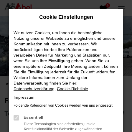
0
Zum
Hauptinhalt
Cookie Einstellungen
springen
Wir nutzen Cookies, um Ihnen die bestmögliche
Nutzung unserer Webseite zu ermöglichen und unsere
Kommunikation mit Ihnen zu verbessern. Wir
berücksichtigen hierbei Ihre Präferenzen und
verarbeiten Daten für Marketing und Statistiken nur,
wenn Sie uns Ihre Einwilligung geben. Wenn Sie zu
Fahrzeug-Showroom
einem späteren Zeitpunkt Ihre Meinung ändern, können
Sie die Einwilligung jederzeit für die Zukunft widerrufen.
Top Auswahl an Reisemobilen und PKW
Weitere Informationen zum Umfang der
Datenverarbeitung finden Sie hier:
Startseite
Fahrzeugangebote
Fahrzeugsuche
Datenschutzerklärung
,
Cookie-Richtlinie
.
Impressum
Fahrzeug-Showroom
Folgende Kategorien von Cookies werden von uns eingesetzt:
Top Auswahl an Reisemobilen und PKW
Essentiell
Diese Technologien sind erforderlich, um die
Kernfunktionalität der Webseite zu gewährleisten.