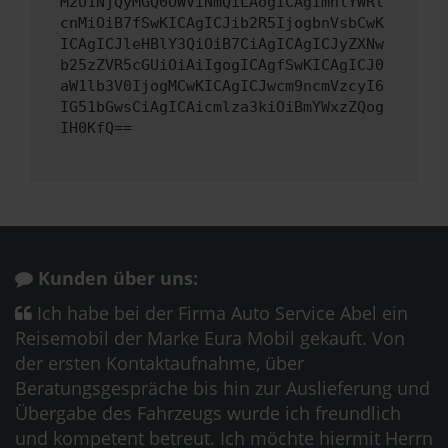
M2U1NjQyMGQ0OWViNmQiLAogICAgImhlYWRl
cnMiOiB7fSwKICAgICJib2R5IjogbnVsbCwK
ICAgICJleHBlY3QiOiB7CiAgICAgICJyZXNw
b25zZVR5cGUiOiAiIgogICAgfSwKICAgICJ0
aW1lb3V0IjogMCwKICAgICJwcm9ncmVzcyI6
IG51bGwsCiAgICAicmlza3kiOiBmYWxzZQog
IH0KfQ==
Kunden über uns:
Ich habe bei der Firma Auto Service Abel ein
Reisemobil der Marke Eura Mobil gekauft. Von
der ersten Kontaktaufnahme, über
Beratungsgespräche bis hin zur Auslieferung und
Übergabe des Fahrzeugs wurde ich freundlich
und kompetent betreut. Ich möchte hiermit Herrn