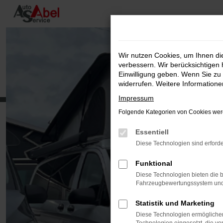
Zum
Hauptinhalt
springen
Wir nutzen Cookies, um Ihnen d
verbessern. Wir berücksichtigen 
Einwilligung geben. Wenn Sie zu 
widerrufen. Weitere Information
Impressum
Folgende Kategorien von Cookies werd
Essentiell
Diese Technologien sind erforde
Funktional
Diese Technologien bieten die b
Fahrzeugbewertungssystem und w
Statistik und Marketing
Diese Technologien ermöglichen