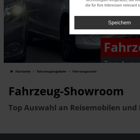
Technologien eingesetzt, die v
die für Ihre Interessen relevant s
Speichern
Fahr
Top Ausw
Startseite
Fahrzeugangebote
Fahrzeugsuche
Fahrzeug-Showroom
Top Auswahl an Reisemobilen und