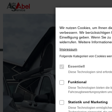
Zum
Hauptinhalt
springen
Wir nutzen Cookies, um Ihnen d
verbessern. Wir berücksichtigen 
Einwilligung geben. Wenn Sie zu 
widerrufen. Weitere Information
Impressum
Folgende Kategorien von Cookies werd
Essentiell
Diese Technologien sind erforde
Funktional
Diese Technologien bieten die b
Fahrzeugbewertungssystem und w
Statistik und Marketing
Diese Technologien ermöglichen