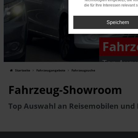
Technologien eingesetzt, die v
die für Ihre Interessen relevant s
Speichern
Fahr
Top Ausw
Startseite
Fahrzeugangebote
Fahrzeugsuche
Fahrzeug-Showroom
Top Auswahl an Reisemobilen und