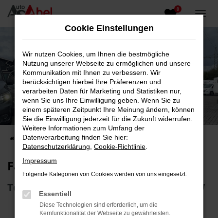
0
Zum
Hauptinhalt
Cookie Einstellungen
springen
Wir nutzen Cookies, um Ihnen die bestmögliche
Nutzung unserer Webseite zu ermöglichen und unsere
Kommunikation mit Ihnen zu verbessern. Wir
berücksichtigen hierbei Ihre Präferenzen und
verarbeiten Daten für Marketing und Statistiken nur,
wenn Sie uns Ihre Einwilligung geben. Wenn Sie zu
Fahrzeug-Showroom
einem späteren Zeitpunkt Ihre Meinung ändern, können
Sie die Einwilligung jederzeit für die Zukunft widerrufen.
Top Auswahl an Reisemobilen und PKW
Weitere Informationen zum Umfang der
Datenverarbeitung finden Sie hier:
Startseite
Fahrzeugangebote
Fahrzeugsuche
Datenschutzerklärung
,
Cookie-Richtlinie
.
Impressum
Fahrzeug-Showroom
Folgende Kategorien von Cookies werden von uns eingesetzt:
Top Auswahl an Reisemobilen und PKW
Essentiell
Diese Technologien sind erforderlich, um die
Kernfunktionalität der Webseite zu gewährleisten.