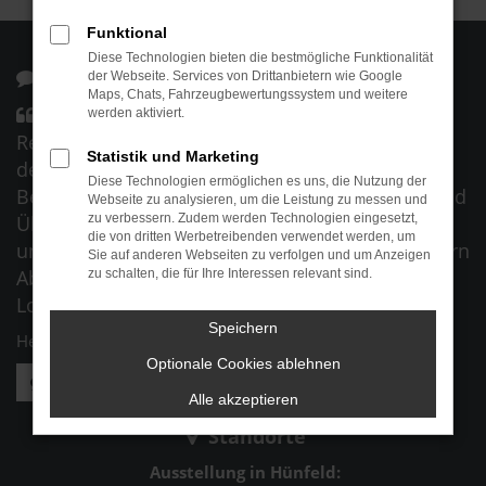
Funktional
Diese Technologien bieten die bestmögliche Funktionalität
Kunden über uns:
der Webseite. Services von Drittanbietern wie Google
Maps, Chats, Fahrzeugbewertungssystem und weitere
Ich habe bei der Firma Auto Service Abel ein
werden aktiviert.
Reisemobil der Marke Eura Mobil gekauft. Von
Statistik und Marketing
der ersten Kontaktaufnahme, über
Diese Technologien ermöglichen es uns, die Nutzung der
Beratungsgespräche bis hin zur Auslieferung und
Webseite zu analysieren, um die Leistung zu messen und
Übergabe des Fahrzeugs wurde ich freundlich
zu verbessern. Zudem werden Technologien eingesetzt,
die von dritten Werbetreibenden verwendet werden, um
und kompetent betreut. Ich möchte hiermit Herrn
Sie auf anderen Webseiten zu verfolgen und um Anzeigen
Abel sowie seinem gesamten Team ein großes
zu schalten, die für Ihre Interessen relevant sind.
Lob aussprechen. Vielen herzlichen Dank.
Speichern
Herr Manfred K.
Optionale Cookies ablehnen
Weitere Kundenstimmen lesen
Alle akzeptieren
Standorte
Ausstellung in Hünfeld: