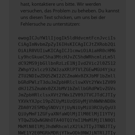
hast, kontaktiere uns bitte. Wir werden
versuchen, das Problem zu beheben. Du kannst
uns diesen Text schicken, um uns bei der
Fehlersuche zu unterstützen:
ewogICJuYW1lIjogIk5ldHdvcmtFcnJvciIs
CiAgImNvbmZpZyI6IHsKICAgICJtZXRob2Qi
OiAiR0VUIiwKICAgICJ1cmwiOiAiaHR0cHM6
Ly9hcGkueC5ha3MtcHJvZC5hdWRhcmlzLm5l
dC92MS9jbGllbnRzLzE1NjIvd2Vic2l0ZS12
ZWhpY2xlcz93ZWJzaXRlPTVlZGEwMGU4Yjkz
ZTU2NDIwZDQ5ZWI2ZCZmaWx0ZXJbMF1bZmll
bGRdPWlzT3duJmZpbHRlclswXVt2YWx1ZV09
dHJ1ZSZmaWx0ZXJbMV1bZmllbGRdPW1vZGVs
JmZpbHRlclsxXVt2YWx1ZV09JTVCJTdCJTIy
YXVkYXJpc19pZCUyMiUzQSUyMjVhNWNhNDBk
ZDA0Y2E5MDg5NDViYjUyNiUyMiU3RCUyQyU3
QiUyMmF1ZGFyaXNfaWQlMjIlM0ElMjI1YTVj
YTQwZGQwNGNhOTA4OTQ1YmI1MmMlMjIlN0Ql
MkMlN0IlMjJhdWRhcmlzX2lkJTIyJTNBJTIy
NWE1Y2E0MGRkMDRjYTkwODk0NWJiNTRlJTIy