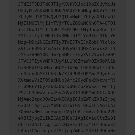
JTdEJTJDJTdCJTIyYXVkYXJpc19pZCUyMiUz
QSUyMjVhNWNhNDBkZDA0Y2E5MDg5NDViYjU1
ZCUyMiU3RCUyQyU3QiUyMmF1ZGFyaXNfaWQl
MjIlM0ElMjI1YTVjYTQwZGQwNGNhOTA4OTQ1
YmI1NWUlMjIlN0QlMkMlN0IlMjJhdWRhcmlz
X2lkJTIyJTNBJTIyNWNjOTM1YmRiOTNlNTY0
Nzg4MDc2NGEzJTIyJTdEJTVEJmZpbHRlclsx
XVtvcF09SU4mZmlsdGVyWzJdW2ZpZWxkXT11
c2FnZVN0YXRlJmZpbHRlclsyXVt2YWx1ZV09
JTVCJTIyVVNFRCUyMiU1RCZmaWx0ZXJbMl1b
b3BdPUlOJnNvcnRbMF1bZmllbGRdPWlzT3du
JnNvcnRbMF1bb3JkZXJdPURFU0Mmc29ydFsx
XVtmaWVsZF09aXNUb3Amc29ydFsxXVtvcmRl
cl09REVTQyZzb3J0WzJdW2ZpZWxkXT1wcmlj
ZSZzb3J0WzJdW29yZGVyXT1BU0MmbGltaXQ9
MjAmc2tpcD0wIiwKICAgICJoZWFkZXJzIjog
e30sCiAgICAiYm9keSI6IG51bGwsCiAgICAi
ZXhwZWN0IjogewogICAgICAicmVzcG9uc2VU
eXBlIjogIiIKICAgIH0sCiAgICAidGltZW91
dCI6IDAsCiAgICAicHJvZ3Jlc3MiOiBudWxs
LAogICAgInJpc2t5IjogZmFsc2UKICB9Cn0=