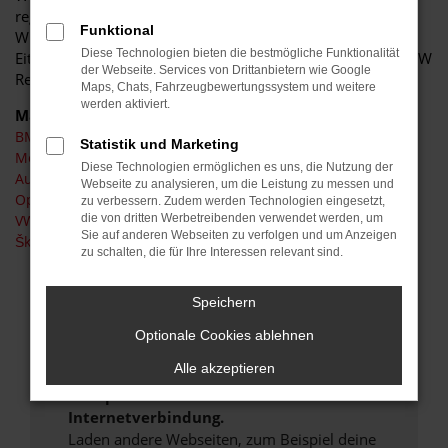
regionalen Umfeld wie beispielsweise Hünfeld, Fulda,
Funktional
Würzburg, Frankfurt, Kassel, Erfurt, Bad Hersfeld und
Diese Technologien bieten die bestmögliche Funktionalität
Eiterfeld. Bei der Auto Service Abel GmbH ist Ihr neuer BMW
der Webseite. Services von Drittanbietern wie Google
Reimport in guten Händen.
Maps, Chats, Fahrzeugbewertungssystem und weitere
werden aktiviert.
Marken
BMW
Statistik und Marketing
Mercedes-Benz
Diese Technologien ermöglichen es uns, die Nutzung der
Audi
Webseite zu analysieren, um die Leistung zu messen und
Opel
zu verbessern. Zudem werden Technologien eingesetzt,
die von dritten Werbetreibenden verwendet werden, um
VW
Sie auf anderen Webseiten zu verfolgen und um Anzeigen
Škoda
zu schalten, die für Ihre Interessen relevant sind.
Fehler: Network Error
Speichern
Beim Laden ist ein Fehler aufgetreten.
Optionale Cookies ablehnen
Hier sind ein paar Tipps, die dir helfen können:
Alle akzeptieren
Überprüfe deine Firewall und deine
Internetverbindung.
Laden andere Webseiten, zum Beispiel deine