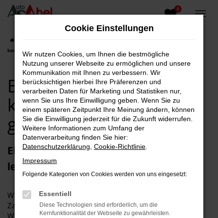
0
Zum
Hauptinhalt
Cookie Einstellungen
springen
Startseite
BMW
BMW Gebrauchtwagen kaufen | BMW gebraucht
kaufen
Wir nutzen Cookies, um Ihnen die bestmögliche
Nutzung unserer Webseite zu ermöglichen und unsere
Kommunikation mit Ihnen zu verbessern. Wir
BMW Gebrauchtwagen
berücksichtigen hierbei Ihre Präferenzen und
verarbeiten Daten für Marketing und Statistiken nur,
kaufen | BMW
wenn Sie uns Ihre Einwilligung geben. Wenn Sie zu
einem späteren Zeitpunkt Ihre Meinung ändern, können
gebraucht kaufen
Sie die Einwilligung jederzeit für die Zukunft widerrufen.
Weitere Informationen zum Umfang der
Datenverarbeitung finden Sie hier:
Datenschutzerklärung
,
Cookie-Richtlinie
.
Einen BMW Gebrauchtwagen kaufen,
Impressum
leasen oder finanzieren
Folgende Kategorien von Cookies werden von uns eingesetzt:
Essentiell
Wir nehmen auch gerne Ihren jetzigen Gebrauchtwagen in
Zahlung! Beachten Sie auch unseren ausgezeichneten
Diese Technologien sind erforderlich, um die
Kernfunktionalität der Webseite zu gewährleisten.
Werkstattservice, insbesondere für Kunden aus dem