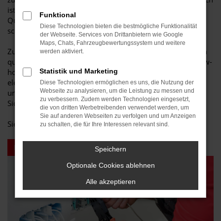
ist es, innovative Techniklösungen mit handwerklicher
Funktional
Qualität zu verbinden und so mobile Lebensräume zu
Diese Technologien bieten die bestmögliche Funktionalität
schaffen, die höchsten Ansprüchen gerecht werden.
der Webseite. Services von Drittanbietern wie Google
Maps, Chats, Fahrzeugbewertungssystem und weitere
Zur Verstärkung unseres Teams suchen wir ab sofort einen
werden aktiviert.
qualifizierten Elektriker (m/w/d), der mit technischem Know-
how, Sorgfalt und Verantwortungsbewusstsein die
Statistik und Marketing
elektrischen Systeme unserer Reisemobile installiert, prüft
Diese Technologien ermöglichen es uns, die Nutzung der
Webseite zu analysieren, um die Leistung zu messen und
und optimiert. Sie sorgen dafür, dass Energieversorgung,
zu verbessern. Zudem werden Technologien eingesetzt,
Sicherheit und Komfort perfekt zusammenspielen.
die von dritten Werbetreibenden verwendet werden, um
Sie auf anderen Webseiten zu verfolgen und um Anzeigen
Sie haben Interesse?
zu schalten, die für Ihre Interessen relevant sind.
Bewerben Sie sich jetzt!
Speichern
Optionale Cookies ablehnen
Alle akzeptieren