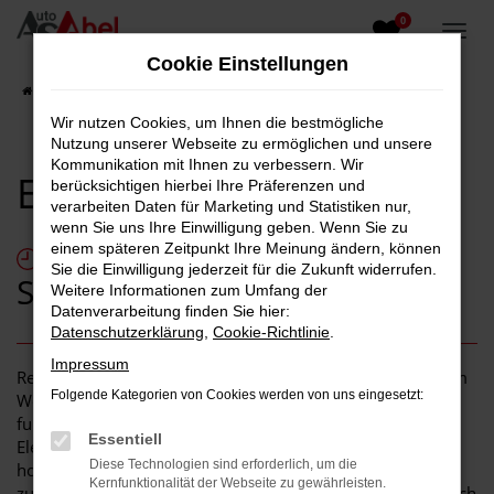
0
Zum
Hauptinhalt
Cookie Einstellungen
springen
Startseite
Karriere
Elektriker (m/w/d)
Wir nutzen Cookies, um Ihnen die bestmögliche
Nutzung unserer Webseite zu ermöglichen und unsere
Kommunikation mit Ihnen zu verbessern. Wir
Elektriker (m/w/d)
berücksichtigen hierbei Ihre Präferenzen und
verarbeiten Daten für Marketing und Statistiken nur,
wenn Sie uns Ihre Einwilligung geben. Wenn Sie zu
Zeitpunkt: ab sofort |
einem späteren Zeitpunkt Ihre Meinung ändern, können
Sie die Einwilligung jederzeit für die Zukunft widerrufen.
Standort: Hünfeld
Weitere Informationen zum Umfang der
Datenverarbeitung finden Sie hier:
Datenschutzerklärung
,
Cookie-Richtlinie
.
Impressum
Reisemobile vereinen modernste Technik mit individuellem
Folgende Kategorien von Cookies werden von uns eingesetzt:
Wohnkomfort. Damit unterwegs alles zuverlässig
funktioniert, braucht es präzise und fachgerechte
Essentiell
Elektrotechnik. Die Autoservice Abel GmbH steht für
Diese Technologien sind erforderlich, um die
hochwertigen Ausbau, professionelle Nachrüstung und
Kernfunktionalität der Webseite zu gewährleisten.
zuverlässigen Service rund um Reisemobile. Unser Anspruch